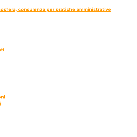
tmosfera, consulenza per pratiche amministrative
ti
oni
i