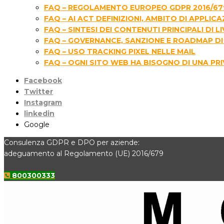
FAQ – REGOLAMENTO EUROPEO GDPR 2016/67
FAQ – AI ACT DEFINIZIONI, AMBITO DI APPLIC
FAQ – SINTESI DEI CONTENUTI PRINCIPALI D
FAQ – GOVERNANCE, SANZIONE E ROADMAP DI 
FAQ – USO TRACKING PIXEL NELLE MAIL
FAQ – OGNI SITO WEB HA BISOGNO DI UNA PR
Facebook
Twitter
Instagram
linkedin
Google
Consulenza GDPR e DPO per aziende:
adeguamento al Regolamento (UE) 2016/679
800300333