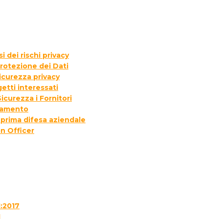
 dei rischi privacy
rotezione dei Dati
icurezza privacy
etti interessati
icurezza i Fornitori
ttamento
 prima difesa aziendale
n Officer
1:2017
1