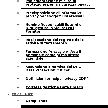
Implementazione misure di
protezione per la sicurezza privacy
Predisposizione di informative
privacy per soggetti interessati
Nomine Responsabili Esterni e
DPA: gestire in Sicurezza i
Fornitori
Realizzazione del registro delle
attività di trattamento
Formazione Privacy e AI Act: il
personale come prima difesa
aziendale
Assunzione e nomina del DPO –
Data Protection Officer
Definizioni principali privacy GDPR
Corretta gestione Data Breach
COMPLIANCE
Compliance