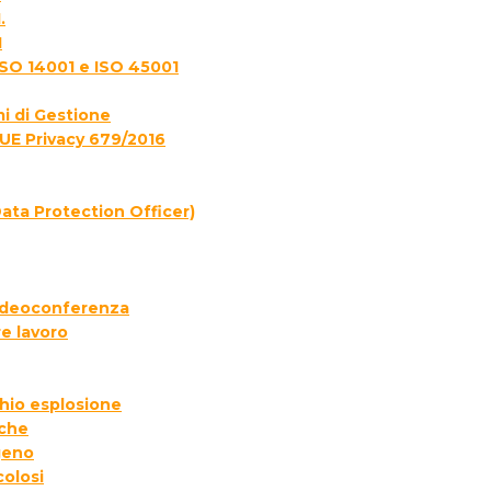
.
1
ISO 14001 e ISO 45001
i di Gestione
UE Privacy 679/2016
ata Protection Officer)
 videoconferenza
e lavoro
chio esplosione
iche
geno
colosi