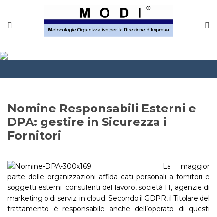
MODINETWORK
Home
Compliance
Chi Siamo
Nomine Responsabili Esterni e
Corsi
DPA: gestire in Sicurezza i
Fornitori
CONTATTACI
Questionario
La maggior
parte delle organizzazioni affida dati personali a fornitori e
Blog e info
soggetti esterni: consulenti del lavoro, società IT, agenzie di
marketing o di servizi in cloud. Secondo il GDPR, il Titolare del
FAQ
trattamento è responsabile anche dell’operato di questi