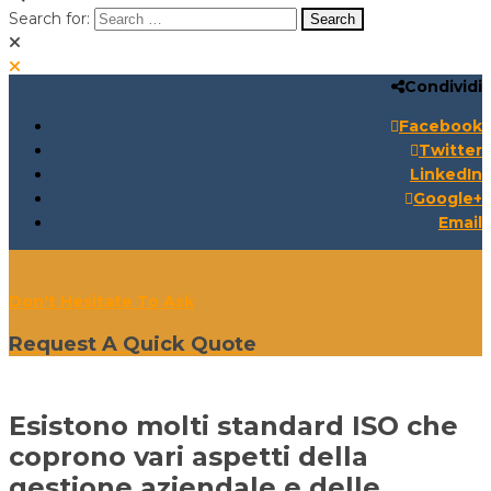
Search for:
Condividi
Search for:
Search:
Facebook
Twitter
LinkedIn
Google+
Email
Don't Hesitate To Ask
Request A Quick Quote
Esistono molti standard ISO che
coprono vari aspetti della
gestione aziendale e delle