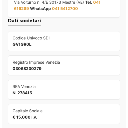
Via Volturno n. 4/E 30173 Mestre (VE)
Tel.
041
616289
WhatsApp
041 5412700
Dati societari
Codice Univoco SDI
GV1GR0L
Registro Imprese Venezia
03068230279
REA Venezia
N. 278415
Capitale Sociale
€ 15.000 i.v.