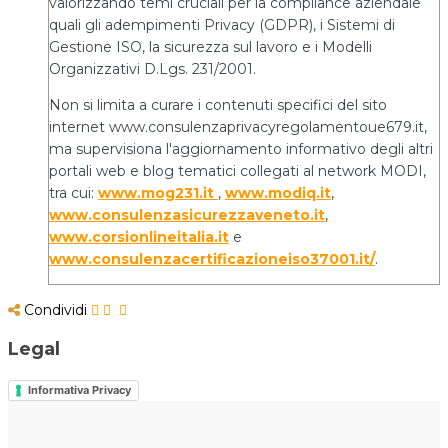
valorizzando temi cruciali per la compliance aziendale
quali gli adempimenti Privacy (GDPR), i Sistemi di
Gestione ISO, la sicurezza sul lavoro e i Modelli
Organizzativi D.Lgs. 231/2001.
Non si limita a curare i contenuti specifici del sito
internet www.consulenzaprivacyregolamentoue679.it,
ma supervisiona l'aggiornamento informativo degli altri
portali web e blog tematici collegati al network MODI,
tra cui:
www.mog231.it
,
www.modiq.it
,
www.consulenzasicurezzaveneto.it
,
www.corsionlineitalia.it
e
www.consulenzacertificazioneiso37001.it/
.
Condividi
Legal
Informativa Privacy