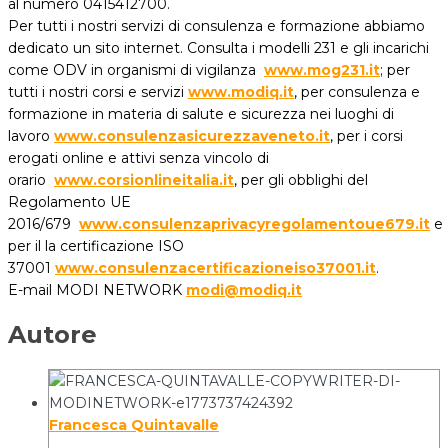
al numero 0415412700.
Per tutti i nostri servizi di consulenza e formazione abbiamo
dedicato un sito internet. Consulta i modelli 231 e gli incarichi
come ODV in organismi di vigilanza
www.mog231.it
; per
tutti i nostri corsi e servizi
www.modiq.it
, per consulenza e
formazione in materia di salute e sicurezza nei luoghi di
lavoro
www.consulenzasicurezzaveneto.it
, per i corsi
erogati online e attivi senza vincolo di
orario
www.corsionlineitalia.it
, per gli obblighi del
Regolamento UE
2016/679
www.consulenzaprivacyregolamentoue679.it
e
per il la certificazione ISO
37001
www.consulenzacertificazioneiso37001.it
.
E-mail MODI NETWORK
modi@modiq.it
Autore
Francesca Quintavalle