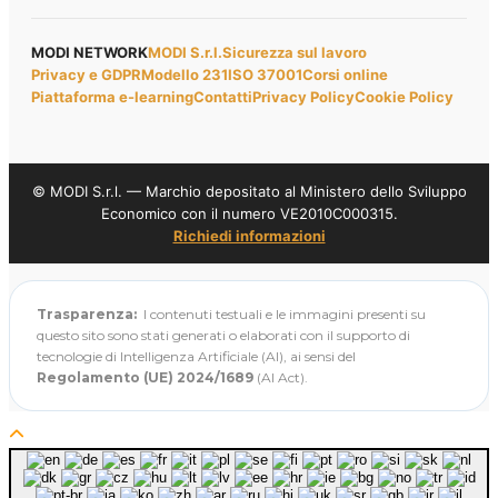
MODI NETWORK
MODI S.r.l.
Sicurezza sul lavoro
Privacy e GDPR
Modello 231
ISO 37001
Corsi online
Piattaforma e-learning
Contatti
Privacy Policy
Cookie Policy
© MODI S.r.l. — Marchio depositato al Ministero dello Sviluppo
Economico con il numero VE2010C000315.
Richiedi informazioni
Trasparenza:
I contenuti testuali e le immagini presenti su
questo sito sono stati generati o elaborati con il supporto di
tecnologie di Intelligenza Artificiale (AI), ai sensi del
Regolamento (UE) 2024/1689
(AI Act).