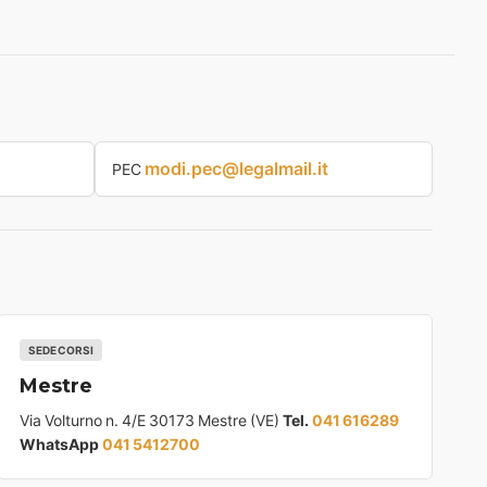
modi.pec@legalmail.it
PEC
SEDE CORSI
Mestre
Via Volturno n. 4/E 30173 Mestre (VE)
Tel.
041 616289
WhatsApp
041 5412700