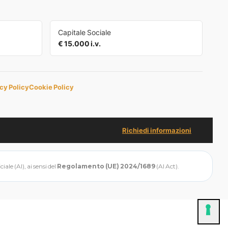
Capitale Sociale
€ 15.000 i.v.
cy Policy
Cookie Policy
Richiedi informazioni
ale (AI), ai sensi del
Regolamento (UE) 2024/1689
(AI Act).