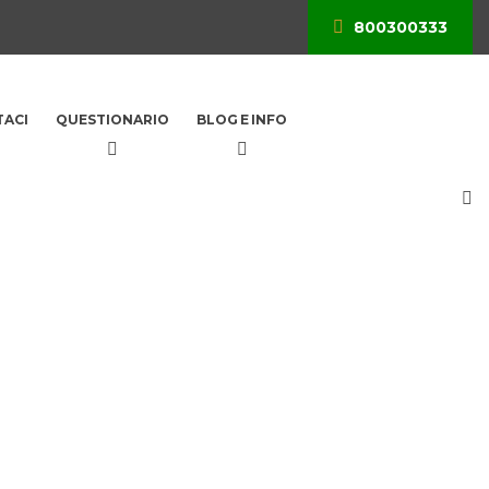
800300333
ACI
QUESTIONARIO
BLOG E INFO