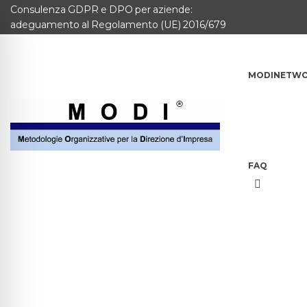
Consulenza GDPR e DPO per aziende:
MODINETWORK
adeguamento al Regolamento (UE) 2016/679
Home
MODINETW
Compliance
Chi Siamo
Corsi
FAQ
CONTATTACI
Questionario
Blog e info
FAQ