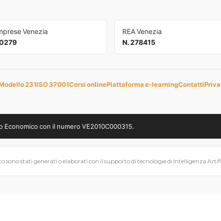
Imprese Venezia
REA Venezia
0279
N. 278415
Modello 231
ISO 37001
Corsi online
Piattaforma e-learning
Contatti
Priva
uppo Economico con il numero VE2010C000315.
 sono stati generati o elaborati con il supporto di tecnologie di Intelligenza Artifici