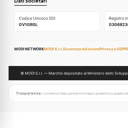
Dati societari
Codice Univoco SDI
Registro 
GV1GR0L
0306823
MODI NETWORK
MODI S.r.l.
Sicurezza sul lavoro
Privacy e GDPR
© MODI S.r.l. — Marchio depositato al Ministero dello Svil
Trasparenza:
I contenuti testuali e le immagini presenti su questo sito