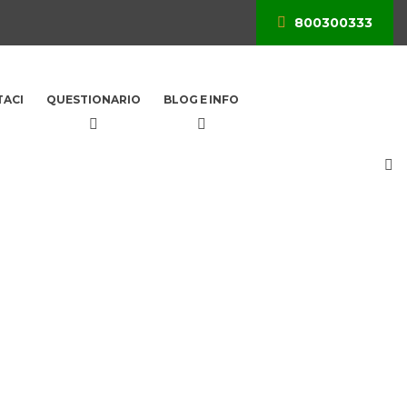
800300333
ACI
QUESTIONARIO
BLOG E INFO