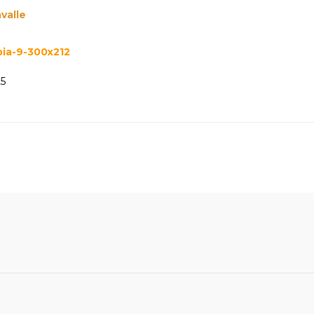
valle
25