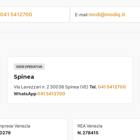
041 5412700
modi@modiq.it
E-mail
SEDE OPERATIVA
Spinea
Via Lavezzari n. 2 30038 Spinea (VE)
Tel.
041 5412700
WhatsApp
041 5412700
Imprese Venezia
REA Venezia
0279
N. 278415