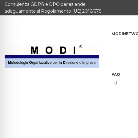
Consulenza GDPR e DPO per aziende:
MODINETWORK
adeguamento al Regolamento (UE) 2016/679
Home
MODINETW
Compliance
Chi Siamo
Corsi
FAQ
CONTATTACI
Questionario
Blog e info
FAQ