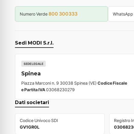
800 300333
Numero Verde
WhatsApp
Sedi MODI S.r.l.
SEDE LEGALE
Spinea
Piazza Marconi n. 9 30038 Spinea (VE)
Codice Fiscale
e Partita IVA
03068230279
Dati societari
Codice Univoco SDI
Registro 
GV1GR0L
0306823