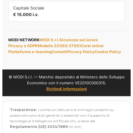
Capitale Sociale
€ 15.000 i.v.
MODI NETWORK
MODI S.r.l.
Sicurezza sul lavoro
Privacy e GDPR
Modello 231
ISO 37001
Corsi online
Piattaforma e-learning
Contatti
Privacy Policy
Cookie Policy
© MODI S.r.l. — Marchio depositato al Ministero dello Sviluppo
Economico con il numero VE2010C000315.
Richiedi informazioni
Trasparenza:
I contenuti testuali e le immagini presenti su
questo sito sono stati generati o elaborati con il supporto di
tecnologie di Intelligenza Artificiale (AI), ai sensi del
Regolamento (UE) 2024/1689
(AI Act).