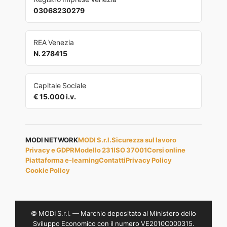
03068230279
REA Venezia
N. 278415
Capitale Sociale
€ 15.000 i.v.
MODI NETWORK
MODI S.r.l.
Sicurezza sul lavoro
Privacy e GDPR
Modello 231
ISO 37001
Corsi online
Piattaforma e-learning
Contatti
Privacy Policy
Cookie Policy
© MODI S.r.l. — Marchio depositato al Ministero dello
Sviluppo Economico con il numero VE2010C000315.