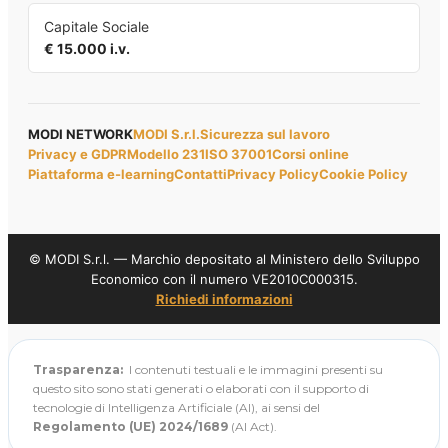
Capitale Sociale
€ 15.000 i.v.
MODI NETWORK
MODI S.r.l.
Sicurezza sul lavoro
Privacy e GDPR
Modello 231
ISO 37001
Corsi online
Piattaforma e-learning
Contatti
Privacy Policy
Cookie Policy
© MODI S.r.l. — Marchio depositato al Ministero dello Sviluppo
Economico con il numero VE2010C000315.
Richiedi informazioni
Trasparenza:
I contenuti testuali e le immagini presenti su
questo sito sono stati generati o elaborati con il supporto di
tecnologie di Intelligenza Artificiale (AI), ai sensi del
Regolamento (UE) 2024/1689
(AI Act).