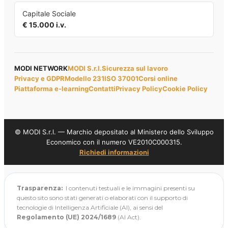
Capitale Sociale
€ 15.000 i.v.
MODI NETWORK
MODI S.r.l.
Sicurezza sul lavoro
Privacy e GDPR
Modello 231
ISO 37001
Corsi online
Piattaforma e-learning
Contatti
Privacy Policy
Cookie Policy
© MODI S.r.l. — Marchio depositato al Ministero dello Sviluppo
Economico con il numero VE2010C000315.
Richiedi informazioni
Trasparenza:
I contenuti testuali e le immagini presenti su
questo sito sono stati generati o elaborati con il supporto di
tecnologie di Intelligenza Artificiale (AI), ai sensi del
Regolamento (UE) 2024/1689
(AI Act).