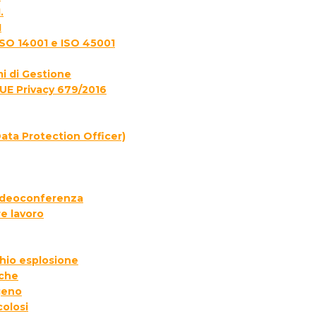
.
1
ISO 14001 e ISO 45001
i di Gestione
UE Privacy 679/2016
ata Protection Officer)
 videoconferenza
e lavoro
chio esplosione
iche
geno
colosi