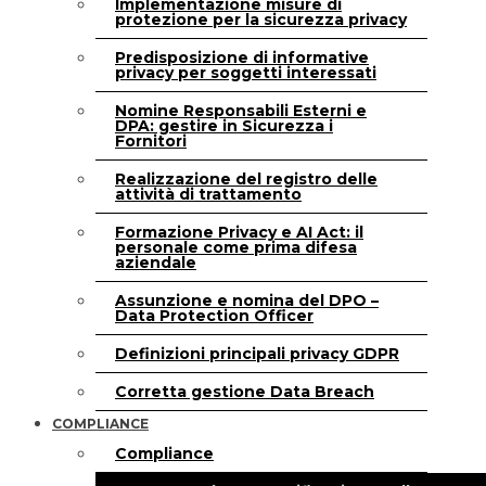
Implementazione misure di
protezione per la sicurezza privacy
Predisposizione di informative
privacy per soggetti interessati
Nomine Responsabili Esterni e
DPA: gestire in Sicurezza i
Fornitori
Realizzazione del registro delle
attività di trattamento
Formazione Privacy e AI Act: il
personale come prima difesa
aziendale
Assunzione e nomina del DPO –
Data Protection Officer
Definizioni principali privacy GDPR
Corretta gestione Data Breach
COMPLIANCE
Compliance