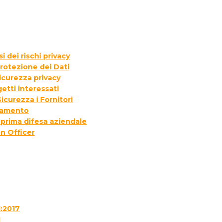
 dei rischi privacy
rotezione dei Dati
icurezza privacy
etti interessati
icurezza i Fornitori
ttamento
 prima difesa aziendale
n Officer
1:2017
1