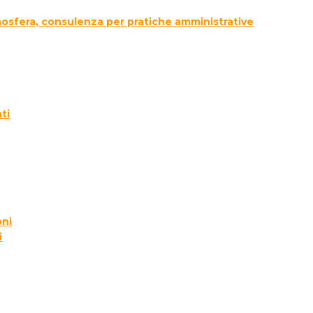
tmosfera, consulenza per pratiche amministrative
ti
oni
i