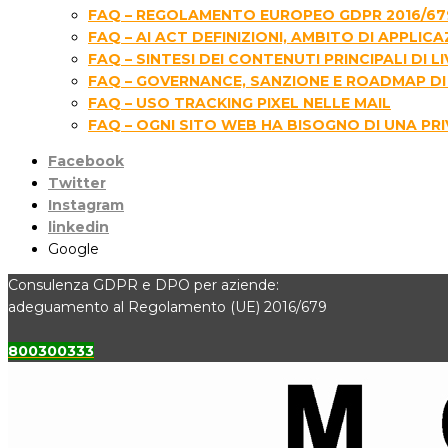
FAQ – REGOLAMENTO EUROPEO GDPR 2016/67
FAQ – AI ACT DEFINIZIONI, AMBITO DI APPLIC
FAQ – SINTESI DEI CONTENUTI PRINCIPALI D
FAQ – GOVERNANCE, SANZIONE E ROADMAP DI 
FAQ – USO TRACKING PIXEL NELLE MAIL
FAQ – OGNI SITO WEB HA BISOGNO DI UNA PR
Facebook
Twitter
Instagram
linkedin
Google
Consulenza GDPR e DPO per aziende:
adeguamento al Regolamento (UE) 2016/679
800300333