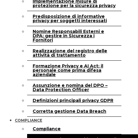
Implementazione misure di
protezione per la sicurezza privacy
Predisposizione di informative
privacy per soggetti interessati
Nomine Responsabili Esterni e
DPA: gestire in Sicurezza i
Fornitori
Realizzazione del registro delle
attività di trattamento
Formazione Privacy e AI Act: il
personale come prima difesa
aziendale
Assunzione e nomina del DPO –
Data Protection Officer
Definizioni principali privacy GDPR
Corretta gestione Data Breach
COMPLIANCE
Compliance