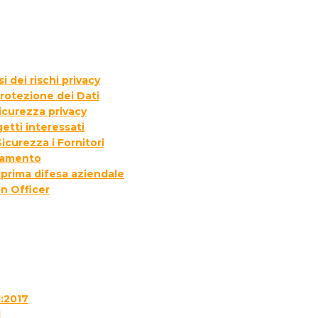
 dei rischi privacy
rotezione dei Dati
icurezza privacy
etti interessati
icurezza i Fornitori
ttamento
 prima difesa aziendale
n Officer
1:2017
1