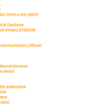
.
1
ISO 14001 e ISO 45001
i di Gestione
UE Privacy 679/2016
ata Protection Officer)
 videoconferenza
e lavoro
chio esplosione
iche
geno
colosi