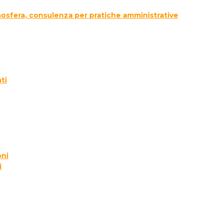
tmosfera, consulenza per pratiche amministrative
ti
oni
i