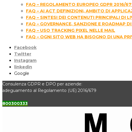
FAQ – REGOLAMENTO EUROPEO GDPR 2016/67
FAQ – AI ACT DEFINIZIONI, AMBITO DI APPLIC
FAQ – SINTESI DEI CONTENUTI PRINCIPALI D
FAQ – GOVERNANCE, SANZIONE E ROADMAP DI 
FAQ – USO TRACKING PIXEL NELLE MAIL
FAQ – OGNI SITO WEB HA BISOGNO DI UNA PR
Facebook
Twitter
Instagram
linkedin
Google
Consulenza GDPR e DPO per aziende:
adeguamento al Regolamento (UE) 2016/679
800300333