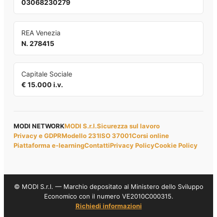
03068230279
REA Venezia
N. 278415
Capitale Sociale
€ 15.000 i.v.
MODI NETWORK
MODI S.r.l.
Sicurezza sul lavoro
Privacy e GDPR
Modello 231
ISO 37001
Corsi online
Piattaforma e-learning
Contatti
Privacy Policy
Cookie Policy
© MODI S.r.l. — Marchio depositato al Ministero dello Sviluppo
Economico con il numero VE2010C000315.
Richiedi informazioni