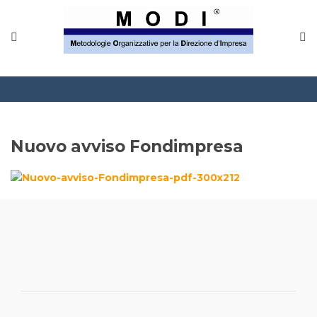
MODINETWORK
Home
Compliance
Chi Siamo
Nuovo avviso Fondimpresa
Corsi
CONTATTACI
Questionario
Blog e info
FAQ