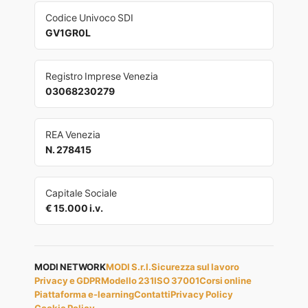
Codice Univoco SDI
GV1GR0L
Registro Imprese Venezia
03068230279
REA Venezia
N. 278415
Capitale Sociale
€ 15.000 i.v.
MODI NETWORK
MODI S.r.l.
Sicurezza sul lavoro
Privacy e GDPR
Modello 231
ISO 37001
Corsi online
Piattaforma e-learning
Contatti
Privacy Policy
Cookie Policy