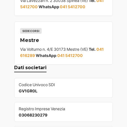
Via Lavezzari n. 2 30038 Spinea (VE)
Tel.
041
5412700
WhatsApp
041 5412700
SEDE CORSI
Mestre
Via Volturno n. 4/E 30173 Mestre (VE)
Tel.
041
616289
WhatsApp
041 5412700
Dati societari
Codice Univoco SDI
GV1GR0L
Registro Imprese Venezia
03068230279