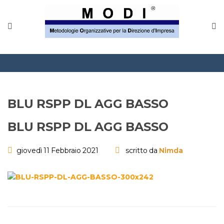
MODINETWORK
Home
Compliance
Chi Siamo
BLU RSPP DL AGG BASSO
Corsi
BLU RSPP DL AGG BASSO
CONTATTACI
giovedì 11 Febbraio 2021
scritto da
Nimda
Questionario
Blog e info
FAQ