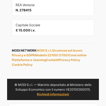
REA Venezia
N. 278415
Capitale Sociale
€ 15.000 i.v.
MODI NETWORK
MODI S.r.l.
Sicurezza sul lavoro
Privacy e GDPR
Modello 231
ISO 37001
Corsi online
Piattaforma e-learning
Contatti
Privacy Policy
Cookie Policy
© MODI S.r.l. — Marchio depositato al Ministero dello
Sviluppo Economico con il numero VE2010C000315.
Richiedi informazioni