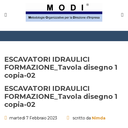
MODINETWORK
Home
Compliance
Chi Siamo
ESCAVATORI IDRAULICI
Corsi
FORMAZIONE_Tavola disegno 1
copia-02
CONTATTACI
ESCAVATORI IDRAULICI
Questionario
FORMAZIONE_Tavola disegno 1
copia-02
Blog e info
martedì 7 Febbraio 2023
scritto da
Nimda
FAQ