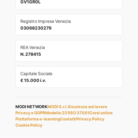
GV1GR0L
Registro Imprese Venezia
03068230279
REA Venezia
N. 278415
Capitale Sociale
€ 15.000 i.v.
MODI NETWORK
MODI S.r.l.
Sicurezza sul lavoro
Privacy e GDPR
Modello 231
ISO 37001
Corsi online
Piattaforma e-learning
Contatti
Privacy Policy
Cookie Policy