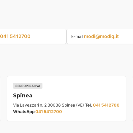
041 5412700
modi@modiq.it
E-mail
SEDE OPERATIVA
Spinea
Via Lavezzari n. 2 30038 Spinea (VE)
Tel.
041 5412700
WhatsApp
041 5412700