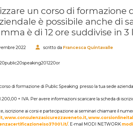
zzare un corso di formazione d
ziendale è possibile anche di s
mma è di 12 ore suddivise in 3 l
ovembre 2022
scritto da
Francesca Quintavalle
orso di formazione di Public Speaking presso la tua sede aziendale d
 1.200,00 + IVA. Per avere informazioni scaricare la scheda di iscriz
, iscrizione ai corsi e partecipazione ai seminari chiamare il num
it
,
www.consulenzasicurezzaveneto.it
,
www.corsionlineitali
nzacertificazioneiso37001.it/
. E-mail MODI NETWORK
modi