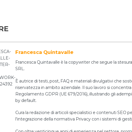
RE
Francesca Quintavalle
Francesca Quintavalle è la copywriter che segue la stesura 
SRL.
È autrice di testi, post, FAQ e materiali divulgativi che sos
riservatezza in ambito aziendale. Il suo lavoro si concentra 
Regolamento GDPR (UE 679/2016), illustrando gli adempiment
by default.
Cura la redazione di articoli specialistici e contenuti SEO pe
l'integrazione della normativa Privacy con i sistemi di ges
Con oltre venticinque anni di esperienza nel settore, prom