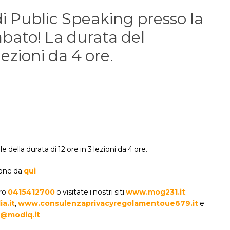
i Public Speaking presso la
abato! La durata del
ezioni da 4 ore.
ella durata di 12 ore in 3 lezioni da 4 ore.
ione da
qui
ero
0415412700
o visitate i nostri siti
www.mog231.it
;
a.it
,
www.consulenzaprivacyregolamentoue679.it
e
@modiq.it