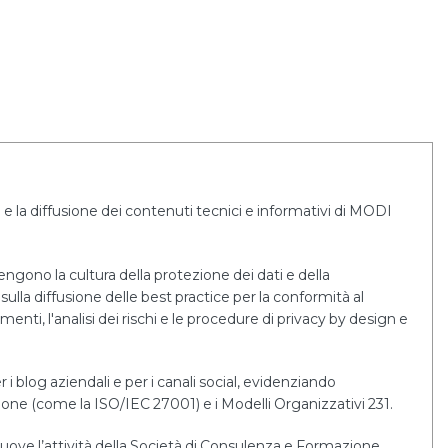
e la diffusione dei contenuti tecnici e informativi di MODI
tengono la cultura della protezione dei dati e della
sulla diffusione delle best practice per la conformità al
i, l'analisi dei rischi e le procedure di privacy by design e
r i blog aziendali e per i canali social, evidenziando
tione (come la ISO/IEC 27001) e i Modelli Organizzativi 231.
uove l’attività della Società di Consulenza e Formazione