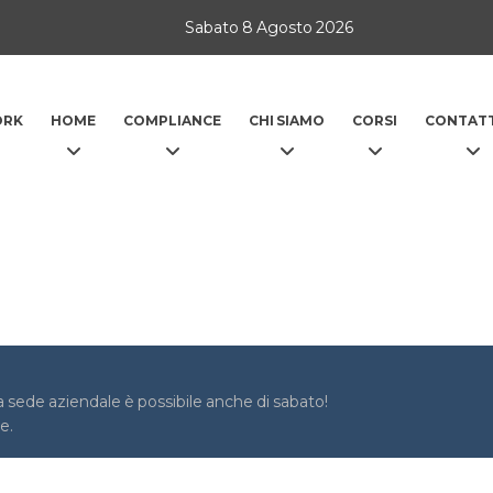
Sabato 8 Agosto 2026
ORK
HOME
COMPLIANCE
CHI SIAMO
CORSI
CONTATT
 sede aziendale è possibile anche di sabato!
e.