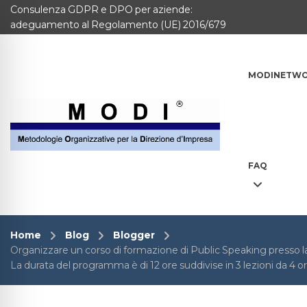
Consulenza GDPR e DPO per aziende:
MODINETWORK
adeguamento al Regolamento (UE) 2016/679
Home
MODINETW
Compliance
Chi Siamo
Corsi
FAQ
CONTATTACI
Questionario
Home
Blog
Blogger
Organizzare un corso di formazione di Public Speaking presso la
Blog e info
La durata del programma è di 12 ore suddivise in 3 lezioni da 4 or
FAQ