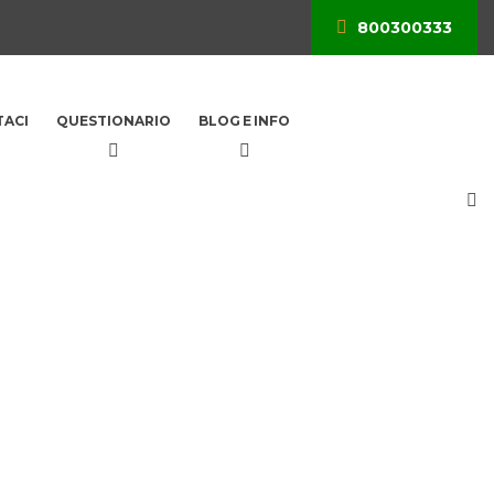
800300333
ACI
QUESTIONARIO
BLOG E INFO