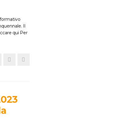
o formativo
nquennale. Il
ccare qui Per
2023
da