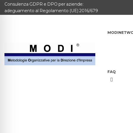
Consulenza GDPR e DPO per aziende:
MODINETWORK
adeguamento al Regolamento (UE) 2016/679
Home
MODINETW
Compliance
Chi Siamo
Corsi
FAQ
CONTATTACI
Questionario
Blog e info
FAQ