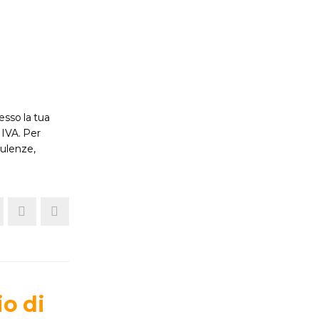
esso la tua
 IVA. Per
sulenze,
o di