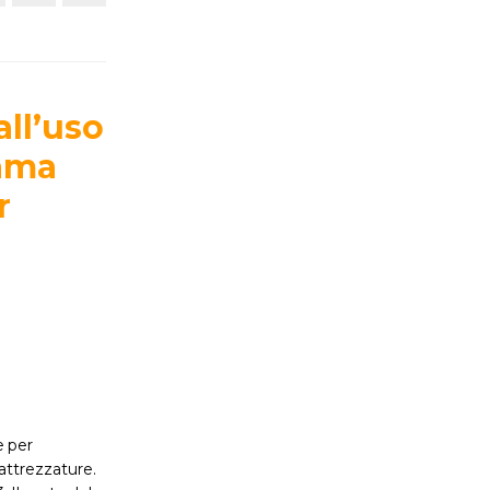
all’uso
iama
r
e per
 attrezzature.