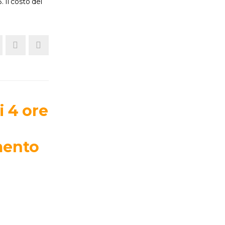
 Il costo del
i 4 ore
mento