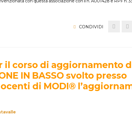
venzionata con questa associazione con il n. A001428 e RPF n. 33.
CONDIVIDI
 il corso di aggiornamento d
ONE IN BASSO svolto presso
i docenti di MODI® l’aggiorna
tavalle