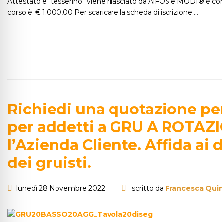
Attestato e “tesserino” viene rilasciato da AiFOS e MODI® è con
corso è € 1.000,00 Per scaricare la scheda di iscrizione …
Richiedi una quotazione per
per addetti a GRU A ROTAZI
l’Azienda Cliente. Affida a
dei gruisti.
lunedì 28 Novembre 2022
scritto da
Francesca Quin