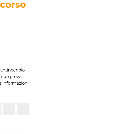
 corso
o antincendio
 campo prova
e informazioni