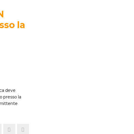
N
sso la
fica deve
o presso la
mmittente