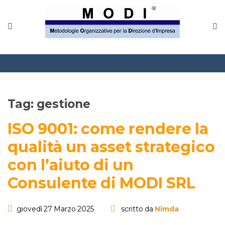
MODINETWORK
Home
Compliance
Chi Siamo
Tag:
gestione
Corsi
ISO 9001: come rendere la
CONTATTACI
qualità un asset strategico
con l’aiuto di un
Questionario
Consulente di MODI SRL
Blog e info
giovedì 27 Marzo 2025
scritto da
Nimda
FAQ