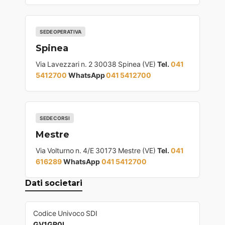
SEDE OPERATIVA
Spinea
Via Lavezzari n. 2 30038 Spinea (VE)
Tel.
041
5412700
WhatsApp
041 5412700
SEDE CORSI
Mestre
Via Volturno n. 4/E 30173 Mestre (VE)
Tel.
041
616289
WhatsApp
041 5412700
Dati societari
Codice Univoco SDI
GV1GR0L