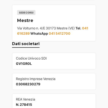
SEDE CORSI
Mestre
Via Volturno n. 4/E 30173 Mestre (VE)
Tel.
041
616289
WhatsApp
041 5412700
Dati societari
Codice Univoco SDI
GV1GR0L
Registro Imprese Venezia
03068230279
REA Venezia
N. 278415