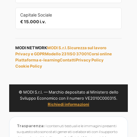
Capitale Sociale
€ 15.000 i.v.
MODI NETWORK
MODI S.r.l.
Sicurezza sul lavoro
Privacy e GDPR
Modello 231
ISO 37001
Corsi online
Piattaforma e-learning
Contatti
Privacy Policy
Cookie Policy
© MODI S.r.l. — Marchio depositato al Ministero dello
Sviluppo Economico con il numero VE2010C000315.
Richiedi informazioni
Trasparenza:
I contenuti testuali e le immagini presenti
su questo sito sono stati generati o elaborati con il supporto