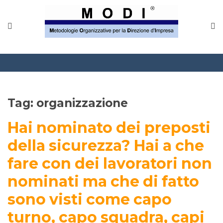
MODINETWORK
Home
Compliance
Chi Siamo
Tag:
organizzazione
Corsi
Hai nominato dei preposti
CONTATTACI
della sicurezza? Hai a che
fare con dei lavoratori non
Questionario
nominati ma che di fatto
Blog e info
sono visti come capo
FAQ
turno, capo squadra, capi