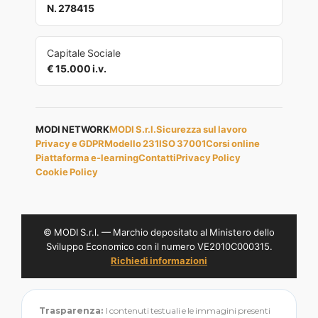
N. 278415
Capitale Sociale
€ 15.000 i.v.
MODI NETWORK
MODI S.r.l.
Sicurezza sul lavoro
Privacy e GDPR
Modello 231
ISO 37001
Corsi online
Piattaforma e-learning
Contatti
Privacy Policy
Cookie Policy
© MODI S.r.l. — Marchio depositato al Ministero dello
Sviluppo Economico con il numero VE2010C000315.
Richiedi informazioni
Trasparenza:
I contenuti testuali e le immagini presenti