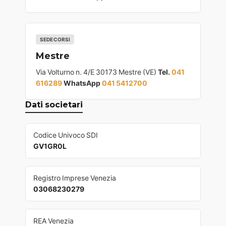
SEDE CORSI
Mestre
Via Volturno n. 4/E 30173 Mestre (VE)
Tel.
041
616289
WhatsApp
041 5412700
Dati societari
Codice Univoco SDI
GV1GR0L
Registro Imprese Venezia
03068230279
REA Venezia