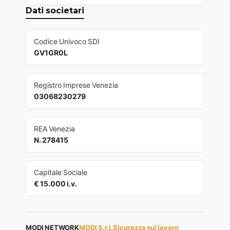
Dati societari
Codice Univoco SDI
GV1GR0L
Registro Imprese Venezia
03068230279
REA Venezia
N. 278415
Capitale Sociale
€ 15.000 i.v.
MODI NETWORK
MODI S.r.l.
Sicurezza sul lavoro