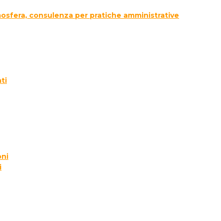
tmosfera, consulenza per pratiche amministrative
ti
oni
i