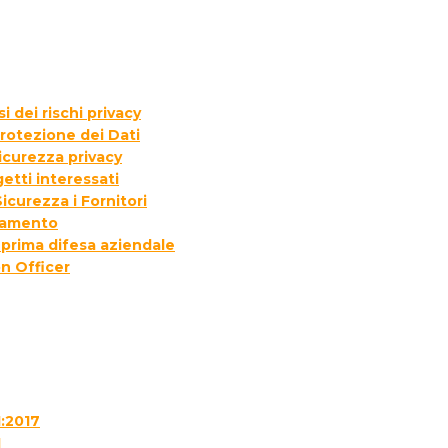
 dei rischi privacy
rotezione dei Dati
icurezza privacy
etti interessati
icurezza i Fornitori
ttamento
 prima difesa aziendale
n Officer
1:2017
1