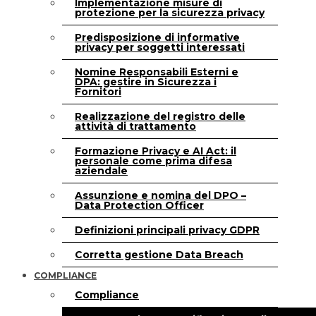
Implementazione misure di
protezione per la sicurezza privacy
Predisposizione di informative
privacy per soggetti interessati
Nomine Responsabili Esterni e
DPA: gestire in Sicurezza i
Fornitori
Realizzazione del registro delle
attività di trattamento
Formazione Privacy e AI Act: il
personale come prima difesa
aziendale
Assunzione e nomina del DPO –
Data Protection Officer
Definizioni principali privacy GDPR
Corretta gestione Data Breach
COMPLIANCE
Compliance