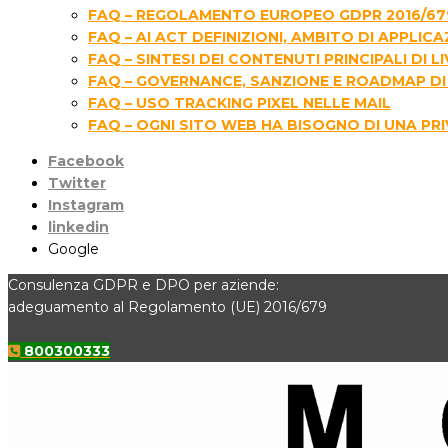
FAQ – REGOLAMENTO EUROPEO GDPR 2016/67
FAQ – AI ACT DEFINIZIONI, AMBITO DI APPLIC
FAQ – SINTESI DEI CONTENUTI PRINCIPALI D
FAQ – GOVERNANCE, SANZIONE E ROADMAP DI 
FAQ – USO TRACKING PIXEL NELLE MAIL
FAQ – OGNI SITO WEB HA BISOGNO DI UNA PR
Facebook
Twitter
Instagram
linkedin
Google
Consulenza GDPR e DPO per aziende:
adeguamento al Regolamento (UE) 2016/679
800300333