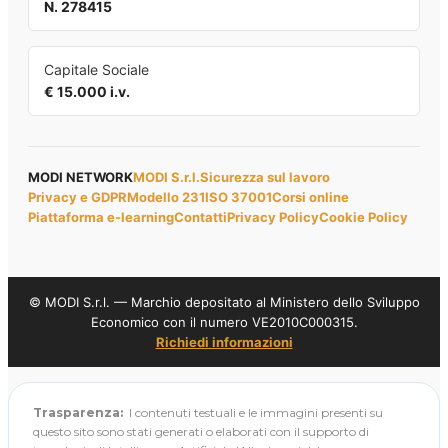
N. 278415
Capitale Sociale
€ 15.000 i.v.
MODI NETWORK
MODI S.r.l.
Sicurezza sul lavoro
Privacy e GDPR
Modello 231
ISO 37001
Corsi online
Piattaforma e-learning
Contatti
Privacy Policy
Cookie Policy
© MODI S.r.l. — Marchio depositato al Ministero dello Sviluppo
Economico con il numero VE2010C000315.
Richiedi informazioni
Trasparenza:
I contenuti testuali e le immagini presenti su
questo sito sono stati generati o elaborati con il supporto di