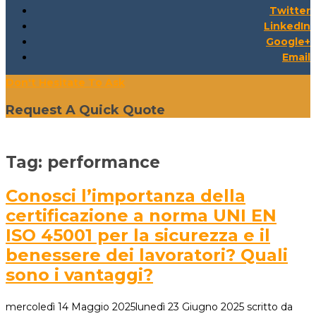
Twitter
LinkedIn
Google+
Email
Don't Hesitate To Ask
Request A Quick Quote
Tag:
performance
Conosci l’importanza della
certificazione a norma UNI EN
ISO 45001 per la sicurezza e il
benessere dei lavoratori? Quali
sono i vantaggi?
mercoledì 14 Maggio 2025
lunedì 23 Giugno 2025
scritto da