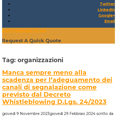
Twitter
LinkedIn
Google+
Email
Don't Hesitate To Ask
Request A Quick Quote
Tag:
organizzazioni
Manca sempre meno alla
scadenza per l’adeguamento dei
canali di segnalazione come
previsto dal Decreto
Whistleblowing D.Lgs. 24/2023
giovedì 9 Novembre 2023
giovedì 29 Febbraio 2024
scritto da