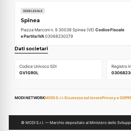
SEDE LEGALE
Spinea
Piazza Marconi n. 9 30038 Spinea (VE)
Codice Fiscale
e Partita IVA
03068230279
Dati societari
Codice Univoco SDI
Registro 
GV1GR0L
0306823
MODI NETWORK
MODI S.r.l.
Sicurezza sul lavoro
Privacy e GDPR
© MODI S.r.l. — Marchio depositato al Ministero dello Svil