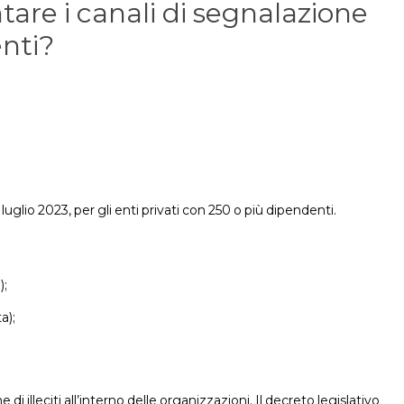
are i canali di segnalazione
enti?
luglio 2023, per gli enti privati con 250 o più dipendenti.
);
a);
illeciti all’interno delle organizzazioni. Il decreto legislativo