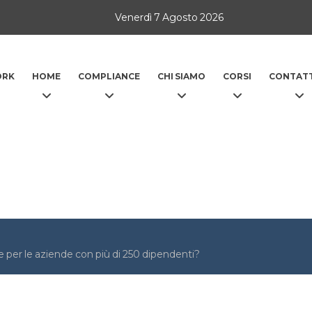
Venerdì 7 Agosto 2026
ORK
HOME
COMPLIANCE
CHI SIAMO
CORSI
CONTATT
e per le aziende con più di 250 dipendenti?