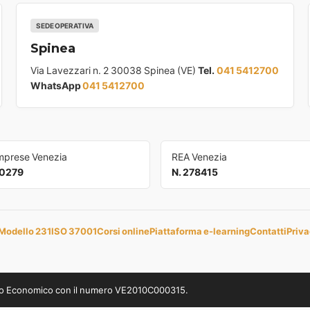
SEDE OPERATIVA
Spinea
Via Lavezzari n. 2 30038 Spinea (VE)
Tel.
041 5412700
WhatsApp
041 5412700
Imprese Venezia
REA Venezia
0279
N. 278415
Modello 231
ISO 37001
Corsi online
Piattaforma e-learning
Contatti
Priva
uppo Economico con il numero VE2010C000315.