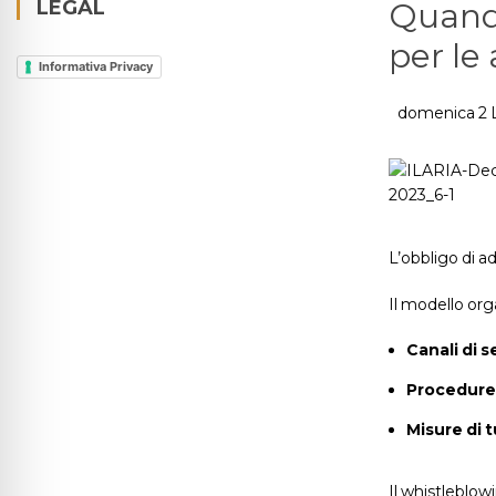
LEGAL
Quando
per le
Informativa Privacy
domenica 2 
L’obbligo di ad
Il modello org
Canali di 
Procedure 
Misure di 
Il whistleblow