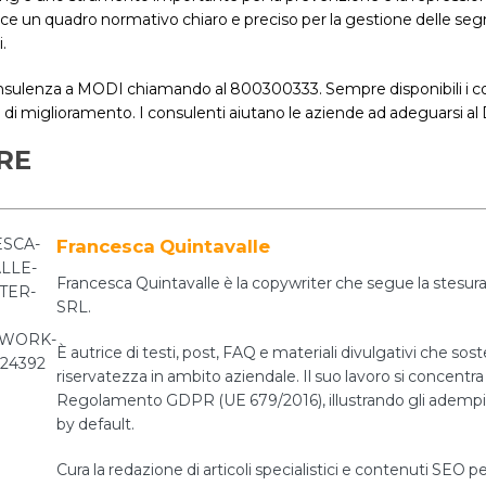
ce un quadro normativo chiaro e preciso per la gestione delle segna
.
nsulenza a MODI chiamando al 800300333. Sempre disponibili i con
 di miglioramento. I consulenti aiutano le aziende ad adeguarsi a
RE
Francesca Quintavalle
Francesca Quintavalle è la copywriter che segue la stesura 
SRL.
È autrice di testi, post, FAQ e materiali divulgativi che sos
riservatezza in ambito aziendale. Il suo lavoro si concentra 
Regolamento GDPR (UE 679/2016), illustrando gli adempiment
by default.
Cura la redazione di articoli specialistici e contenuti SEO pe