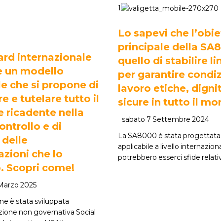
1
Lo sapevi che l’obie
principale della SA
ard internazionale
quello di stabilire l
 un modello
per garantire condiz
e che si propone di
lavoro etiche, digni
e e tutelare tutto il
sicure in tutto il m
 ricadente nella
sabato 7 Settembre 2024
ontrollo e di
La SA8000 è stata progettata
 delle
applicabile a livello internazio
zioni che lo
potrebbero esserci sfide relat
. Scopri come!
Marzo 2025
one è stata sviluppata
zione non governativa Social