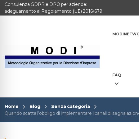
Consulenza GDPR e DPO per aziende:
MODINETWORK
adeguamento al Regolamento (UE) 2016/679
Home
MODINETW
Compliance
Chi Siamo
Corsi
FAQ
CONTATTACI
Questionario
Home
Blog
Senza categoria
Quando scatta l’obbligo di implementare i canali di segnalazion
Blog e info
FAQ