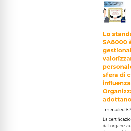
1
Lo stand
SA8000 è
gestional
valorizzar
personale
sfera di c
influenza
Organizza
adottano
mercoledì 5 
La certificazi
dall’organizza