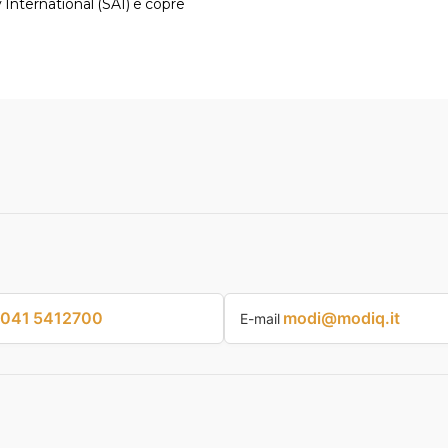
 International (SAI) e copre
041 5412700
modi@modiq.it
E-mail