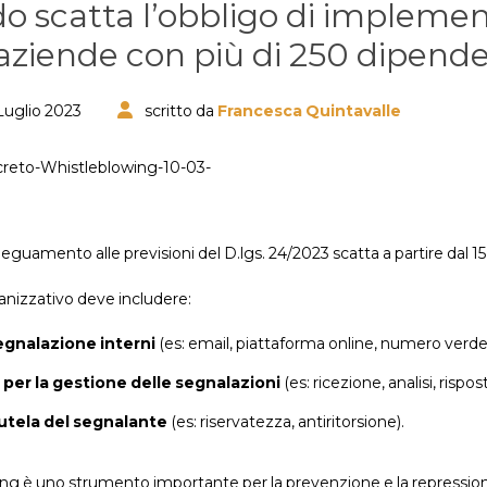
 scatta l’obbligo di implement
 aziende con più di 250 dipend
Luglio 2023
scritto da
Francesca Quintavalle
eguamento alle previsioni del D.lgs. 24/2023 scatta a partire dal 15 
anizzativo deve includere:
segnalazione interni
(es: email, piattaforma online, numero verde
per la gestione delle segnalazioni
(es: ricezione, analisi, rispost
tutela del segnalante
(es: riservatezza, antiritorsione).
ing è uno strumento importante per la prevenzione e la repressione di 