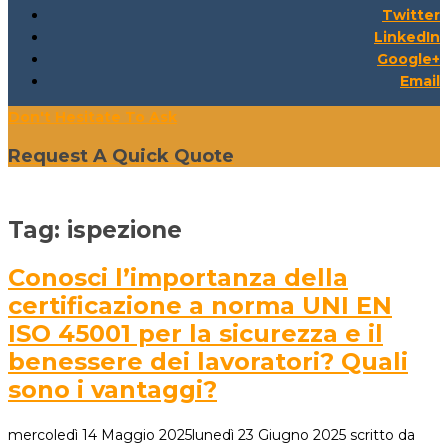
Twitter
LinkedIn
Google+
Email
Don't Hesitate To Ask
Request A Quick Quote
Tag:
ispezione
Conosci l’importanza della
certificazione a norma UNI EN
ISO 45001 per la sicurezza e il
benessere dei lavoratori? Quali
sono i vantaggi?
mercoledì 14 Maggio 2025
lunedì 23 Giugno 2025
scritto da