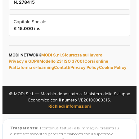
N. 278415
Capitale Sociale
€ 15.000 i.v.
MODI NETWORK
MODI S.r.l.
Sicurezza sul lavoro
Privacy e GDPR
Modello 231
ISO 37001
Corsi online
Piattaforma e-learning
Contatti
Privacy Policy
Cookie Policy
© MODI S.r.l. — Marchio depositato al Ministero dello Sviluppo
Economico con il numero VE2010C000315.
Richiedi informazioni
Trasparenza:
I contenuti testuali e le immagini presenti su
questo sito sono stati generati o elaborati con il supporto di