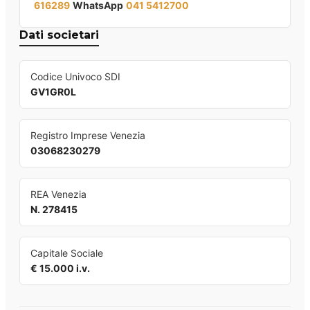
616289
WhatsApp
041 5412700
Dati societari
Codice Univoco SDI
GV1GR0L
Registro Imprese Venezia
03068230279
REA Venezia
N. 278415
Capitale Sociale
€ 15.000 i.v.