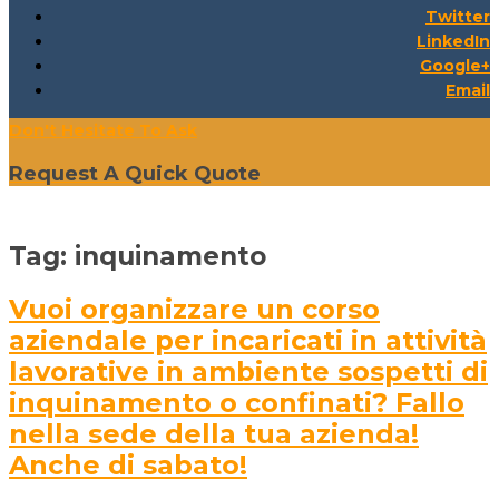
Twitter
LinkedIn
Google+
Email
Don't Hesitate To Ask
Request A Quick Quote
Tag:
inquinamento
Vuoi organizzare un corso
aziendale per incaricati in attività
lavorative in ambiente sospetti di
inquinamento o confinati? Fallo
nella sede della tua azienda!
Anche di sabato!