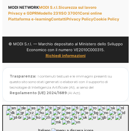
MODI NETWORK
MODI S.r.l.
Sicurezza sul lavoro
Privacy e GDPR
Modello 231
ISO 37001
Corsi online
Piattaforma e-learning
Contatti
Privacy Policy
Cookie Policy
© MODI S.r.l. — Marchio depositato al Ministero dello Sviluppo
Economico con il numero VE2010C000315.
Richiedi informazioni
Trasparenza:
I contenuti testuali e le immagini presenti su
questo sito sono stati generati o elaborati con il supporto di
tecnologie di Intelligenza Artificiale (AI), ai sensi del
Regolamento (UE) 2024/1689
(AI Act).
Italiano