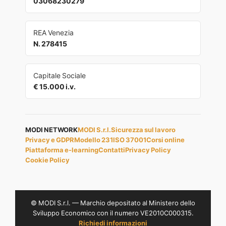
03068230279
REA Venezia
N. 278415
Capitale Sociale
€ 15.000 i.v.
MODI NETWORK
MODI S.r.l.
Sicurezza sul lavoro
Privacy e GDPR
Modello 231
ISO 37001
Corsi online
Piattaforma e-learning
Contatti
Privacy Policy
Cookie Policy
© MODI S.r.l. — Marchio depositato al Ministero dello
Sviluppo Economico con il numero VE2010C000315.
Richiedi informazioni