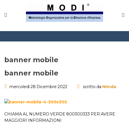
MODINETWORK
Home
Compliance
Chi Siamo
banner mobile
Corsi
banner mobile
CONTATTACI
mercoledì 28 Dicembre 2022
scritto da
Nimda
Questionario
Blog e info
CHIAMA AL NUMERO VERDE 800300333 PER AVERE
MAGGIORI INFORMAZIONI
FAQ