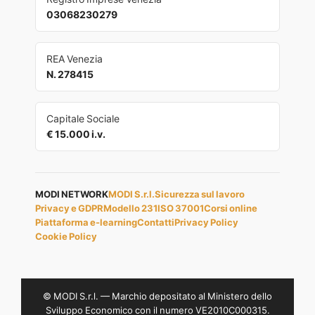
03068230279
REA Venezia
N. 278415
Capitale Sociale
€ 15.000 i.v.
MODI NETWORK
MODI S.r.l.
Sicurezza sul lavoro
Privacy e GDPR
Modello 231
ISO 37001
Corsi online
Piattaforma e-learning
Contatti
Privacy Policy
Cookie Policy
© MODI S.r.l. — Marchio depositato al Ministero dello
Sviluppo Economico con il numero VE2010C000315.