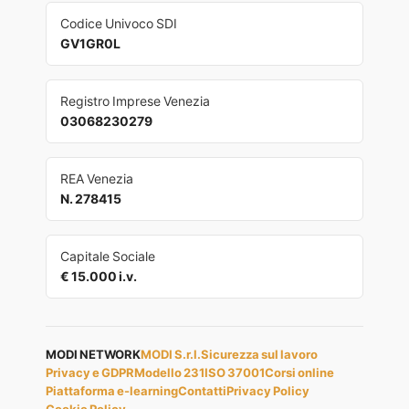
Codice Univoco SDI
GV1GR0L
Registro Imprese Venezia
03068230279
REA Venezia
N. 278415
Capitale Sociale
€ 15.000 i.v.
MODI NETWORK
MODI S.r.l.
Sicurezza sul lavoro
Privacy e GDPR
Modello 231
ISO 37001
Corsi online
Piattaforma e-learning
Contatti
Privacy Policy
Cookie Policy