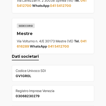
Via Lavezzari n. 2 30038 Spinea (VE)
Tel.
041
5412700
WhatsApp
041 5412700
SEDE CORSI
Mestre
Via Volturno n. 4/E 30173 Mestre (VE)
Tel.
041
616289
WhatsApp
041 5412700
Dati societari
Codice Univoco SDI
GV1GR0L
Registro Imprese Venezia
03068230279