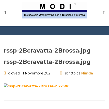
MODINETWORK
Home
Compliance
Chi Siamo
rssp-2Bcravatta-2Brossa.jpg
Corsi
rssp-2Bcravatta-2Brossa.jpg
CONTATTACI
giovedì 11 Novembre 2021
scritto da
Nimda
Questionario
Blog e info
FAQ