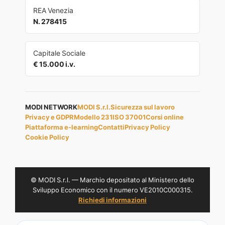
REA Venezia
N. 278415
Capitale Sociale
€ 15.000 i.v.
MODI NETWORK
MODI S.r.l.
Sicurezza sul lavoro
Privacy e GDPR
Modello 231
ISO 37001
Corsi online
Piattaforma e-learning
Contatti
Privacy Policy
Cookie Policy
© MODI S.r.l. — Marchio depositato al Ministero dello
Sviluppo Economico con il numero VE2010C000315.
Richiedi informazioni