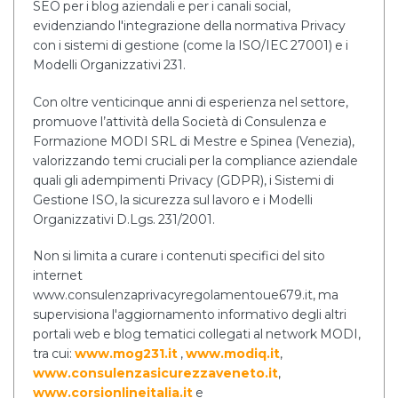
SEO per i blog aziendali e per i canali social,
evidenziando l'integrazione della normativa Privacy
con i sistemi di gestione (come la ISO/IEC 27001) e i
Modelli Organizzativi 231.
Con oltre venticinque anni di esperienza nel settore,
promuove l’attività della Società di Consulenza e
Formazione MODI SRL di Mestre e Spinea (Venezia),
valorizzando temi cruciali per la compliance aziendale
quali gli adempimenti Privacy (GDPR), i Sistemi di
Gestione ISO, la sicurezza sul lavoro e i Modelli
Organizzativi D.Lgs. 231/2001.
Non si limita a curare i contenuti specifici del sito
internet
www.consulenzaprivacyregolamentoue679.it, ma
supervisiona l'aggiornamento informativo degli altri
portali web e blog tematici collegati al network MODI,
tra cui:
www.mog231.it
,
www.modiq.it
,
www.consulenzasicurezzaveneto.it
,
www.corsionlineitalia.it
e