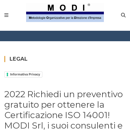
MODINETWORK
Home
Compliance
Chi Siamo
LEGAL
Corsi
Informativa Privacy
CONTATTACI
2022 Richiedi un preventivo
Questionario
gratuito per ottenere la
Blog e info
Certificazione ISO 14001!
MODI Srl, i suoi consulenti e
FAQ