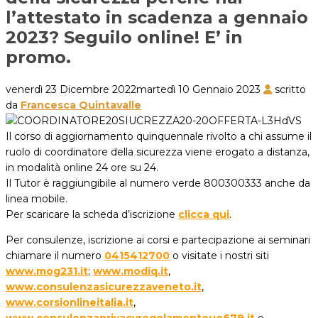
l’attestato in scadenza a gennaio
2023? Seguilo online! E’ in
promo.
venerdì 23 Dicembre 2022
martedì 10 Gennaio 2023
scritto
da
Francesca Quintavalle
Il corso di aggiornamento quinquennale rivolto a chi assume il
ruolo di coordinatore della sicurezza viene erogato a distanza,
in modalità online 24 ore su 24.
Il Tutor è raggiungibile al numero verde 800300333 anche da
linea mobile.
Per scaricare la scheda d’iscrizione
clicca qui
.
Per consulenze, iscrizione ai corsi e partecipazione ai seminari
chiamare il numero
0415412700
o visitate i nostri siti
www.mog231.it
;
www.modiq.it
,
www.consulenzasicurezzaveneto.it
,
www.corsionlineitalia.it
,
www.consulenzaprivacyregolamentoue679.it
e