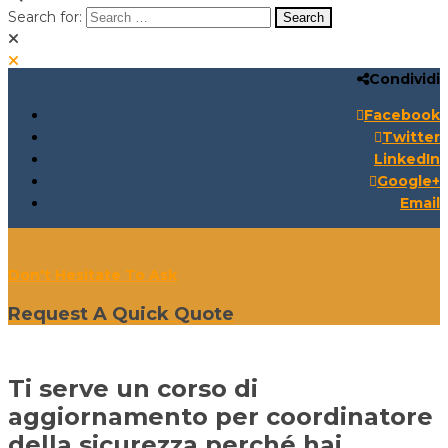
Search for:
Condividi
Search for:
Search:
Facebook
Twitter
LinkedIn
Google+
Email
Don't Hesitate To Ask
Request A Quick Quote
Ti serve un corso di
aggiornamento per coordinatore
della sicurezza perché hai