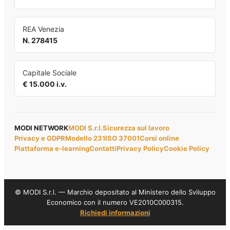
REA Venezia
N. 278415
Capitale Sociale
€ 15.000 i.v.
MODI NETWORK
MODI S.r.l.
Sicurezza sul lavoro
Privacy e GDPR
Modello 231
ISO 37001
Corsi online
Piattaforma e-learning
Contatti
Privacy Policy
Cookie Policy
© MODI S.r.l. — Marchio depositato al Ministero dello Sviluppo
Economico con il numero VE2010C000315.
Richiedi informazioni