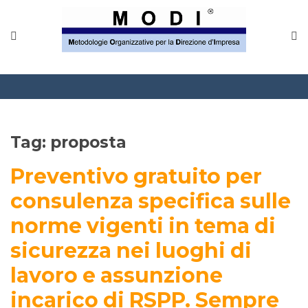
MODINETWORK
Home
Compliance
Chi Siamo
Tag:
proposta
Corsi
Preventivo gratuito per
CONTATTACI
consulenza specifica sulle
norme vigenti in tema di
Questionario
sicurezza nei luoghi di
Blog e info
lavoro e assunzione
FAQ
incarico di RSPP. Sempre