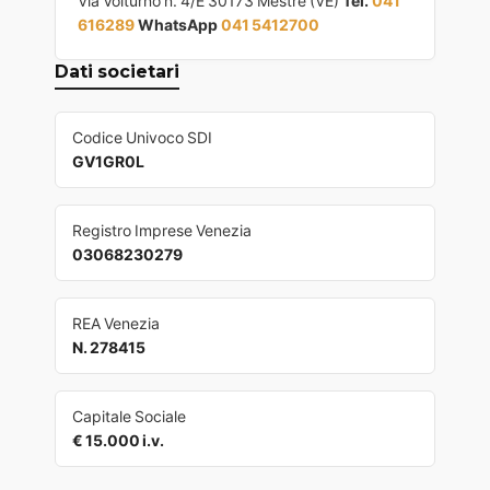
Via Volturno n. 4/E 30173 Mestre (VE)
Tel.
041
616289
WhatsApp
041 5412700
Dati societari
Codice Univoco SDI
GV1GR0L
Registro Imprese Venezia
03068230279
REA Venezia
N. 278415
Capitale Sociale
€ 15.000 i.v.