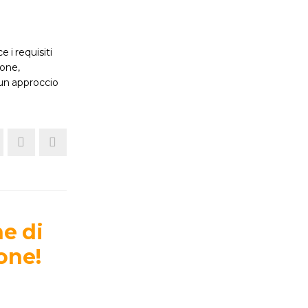
 i requisiti
ione,
 un approccio
e di
one!