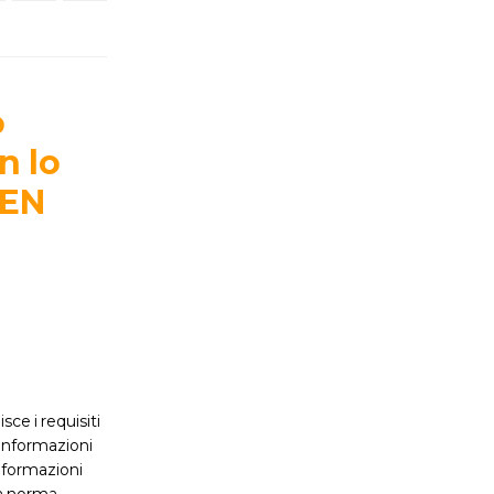
o
n lo
 EN
ce i requisiti
 informazioni
informazioni
 La norma