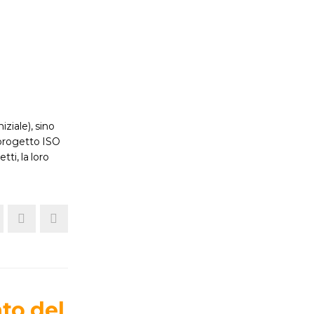
ziale), sino
 progetto ISO
tti, la loro
ato del