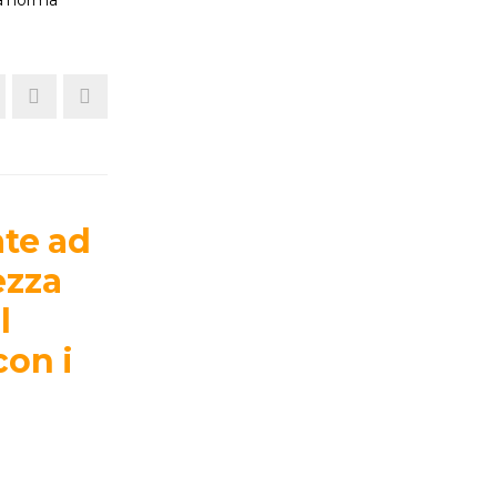
ate ad
ezza
l
con i