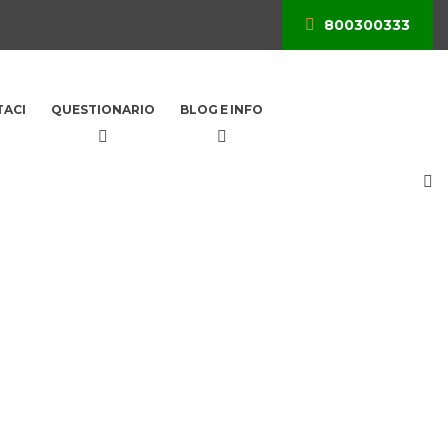
800300333
ACI
QUESTIONARIO
BLOG E INFO