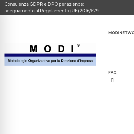
Consulenza GDPR e DPO per aziende:
MODINETWORK
adeguamento al Regolamento (UE) 2016/679
Home
MODINETW
Compliance
Chi Siamo
Corsi
FAQ
CONTATTACI
Questionario
Blog e info
FAQ