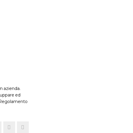
in azienda.
iluppare ed
el Regolamento