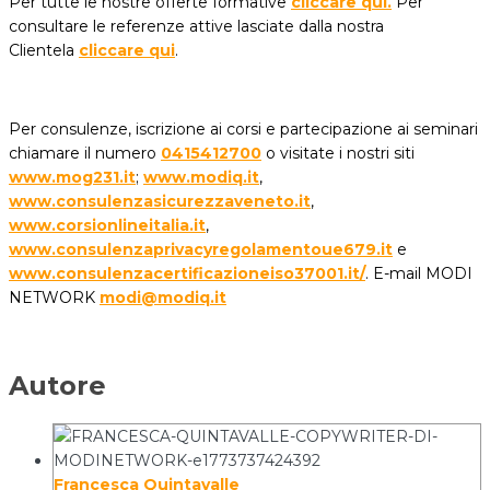
Per tutte le nostre offerte formative
cliccare qui.
Per
consultare le referenze attive lasciate dalla nostra
Clientela
cliccare qui
.
Per consulenze, iscrizione ai corsi e partecipazione ai seminari
chiamare il numero
0415412700
o visitate i nostri siti
www.mog231.it
;
www.modiq.it
,
www.consulenzasicurezzaveneto.it
,
www.corsionlineitalia.it
,
www.consulenzaprivacyregolamentoue679.it
e
www.consulenzacertificazioneiso37001.it/
. E-mail MODI
NETWORK
modi@modiq.it
Autore
Francesca Quintavalle