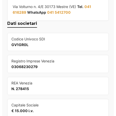
Via Volturno n. 4/E 30173 Mestre (VE)
Tel.
041
616289
WhatsApp
041 5412700
Dati societari
Codice Univoco SDI
GV1GR0L
Registro Imprese Venezia
03068230279
REA Venezia
N. 278415
Capitale Sociale
€ 15.000 i.v.