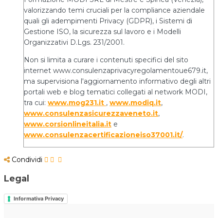
valorizzando temi cruciali per la compliance aziendale
quali gli adempimenti Privacy (GDPR), i Sistemi di
Gestione ISO, la sicurezza sul lavoro e i Modelli
Organizzativi D.Lgs. 231/2001.
Non si limita a curare i contenuti specifici del sito
internet www.consulenzaprivacyregolamentoue679.it,
ma supervisiona l'aggiornamento informativo degli altri
portali web e blog tematici collegati al network MODI,
tra cui:
www.mog231.it
,
www.modiq.it
,
www.consulenzasicurezzaveneto.it
,
www.corsionlineitalia.it
e
www.consulenzacertificazioneiso37001.it/
.
Condividi
Legal
Informativa Privacy