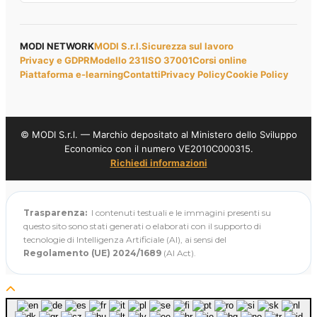
MODI NETWORK
MODI S.r.l.
Sicurezza sul lavoro
Privacy e GDPR
Modello 231
ISO 37001
Corsi online
Piattaforma e-learning
Contatti
Privacy Policy
Cookie Policy
© MODI S.r.l. — Marchio depositato al Ministero dello Sviluppo
Economico con il numero VE2010C000315.
Richiedi informazioni
Trasparenza:
I contenuti testuali e le immagini presenti su
questo sito sono stati generati o elaborati con il supporto di
tecnologie di Intelligenza Artificiale (AI), ai sensi del
Regolamento (UE) 2024/1689
(AI Act).