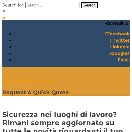
Search for:
Condividi
Search for:
Search:
Facebook
Twitter
LinkedIn
Google+
Email
Don't Hesitate To Ask
Request A Quick Quote
Sicurezza nei luoghi di lavoro?
Rimani sempre aggiornato su
tutte le novità riguardanti il tuo