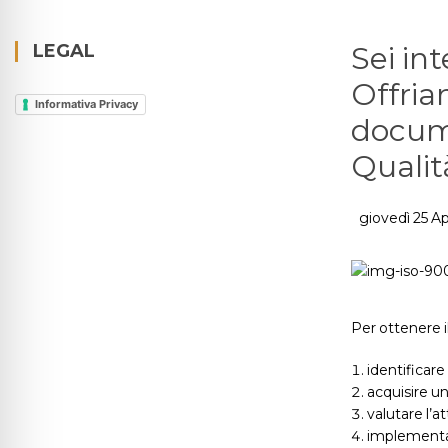
LEGAL
Sei in
Offria
Informativa Privacy
docume
Qualit
giovedì 25 Ap
Per ottenere il
identificare 
acquisire u
valutare l’a
implementar