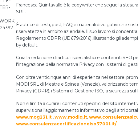
Francesca Quintavalle è la copywriter che segue la stesura 
SRL.
È autrice di testi, post, FAQ e materiali divulgativi che sos
riservatezza in ambito aziendale. Il suo lavoro si concentra 
Regolamento GDPR (UE 679/2016), illustrando gli adempiment
by default.
Cura la redazione di articoli specialistici e contenuti SEO pe
l'integrazione della normativa Privacy con i sistemi di ges
Con oltre venticinque anni di esperienza nel settore, prom
MODI SRL di Mestre e Spinea (Venezia), valorizzando temi 
Privacy (GDPR), i Sistemi di Gestione ISO, la sicurezza sul 
Non si limita a curare i contenuti specifici del sito int
supervisiona l'aggiornamento informativo degli altri portal
www.mog231.it
,
www.modiq.it
,
www.consulenzasicu
www.consulenzacertificazioneiso37001.it/
.