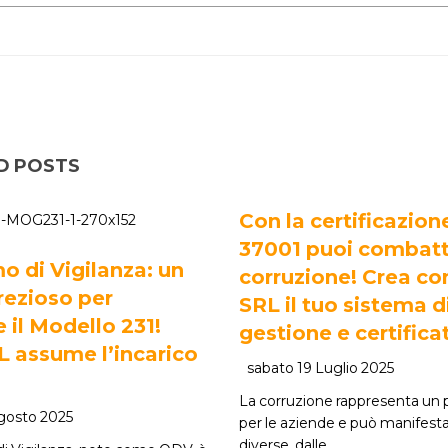
D POSTS
Con la certificazion
37001 puoi combatt
o di Vigilanza: un
corruzione! Crea c
rezioso per
SRL il tuo sistema d
e il Modello 231!
gestione e certificat
 assume l’incarico
sabato 19 Luglio 2025
La corruzione rappresenta un p
gosto 2025
per le aziende e può manifesta
diverse, dalle…