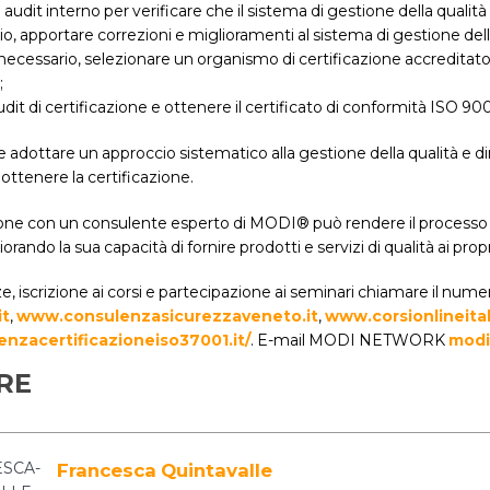
audit interno per verificare che il sistema di gestione della qualit
o, apportare correzioni e miglioramenti al sistema di gestione dell
necessario, selezionare un organismo di certificazione accreditato
;
udit di certificazione e ottenere il certificato di conformità ISO 90
 adottare un approccio sistematico alla gestione della qualità e di
ottenere la certificazione.
ione con un consulente esperto di MODI® può rendere il processo 
iorando la sua capacità di fornire prodotti e servizi di qualità ai p
, iscrizione ai corsi e partecipazione ai seminari chiamare il num
it
,
www.consulenzasicurezzaveneto.it
,
www.corsionlineitali
nzacertificazioneiso37001.it/
. E-mail MODI NETWORK
modi
RE
Francesca Quintavalle