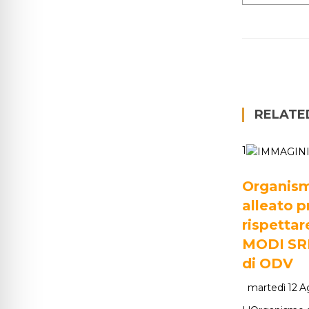
RELATE
1
Organism
alleato p
rispettar
MODI SRL
di ODV
martedì 12 A