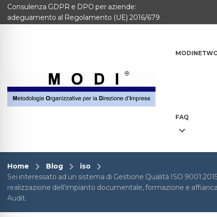
Consulenza GDPR e DPO per aziende:
MODINETWORK
adeguamento al Regolamento (UE) 2016/679
Home
MODINETW
Compliance
Chi Siamo
Corsi
FAQ
CONTATTACI
Questionario
Home
Blog
iso
Sei interessato ad un sistema di Gestione Qualità ISO 9001:2015§
Blog e info
realizzazione dell’impianto documentale, formazione e affianc
Audit.
FAQ