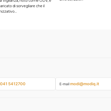
i Vigilanza, noto come ODV, è
aricato di sorvegliare che il
nizzativo…
041 5412700
modi@modiq.it
E-mail