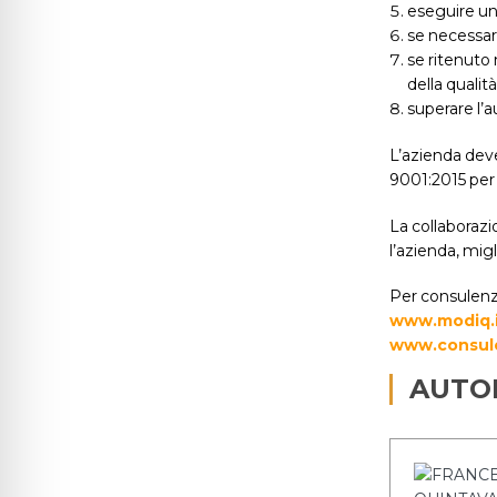
eseguire un 
se necessari
se ritenuto 
della qualità
superare l’a
L’azienda deve
9001:2015 per 
La collaboraz
l’azienda, migl
Per consulenze
www.modiq.
www.consule
AUTO