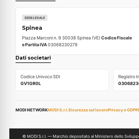
SEDE LEGALE
Spinea
Piazza Marconi n. 9 30038 Spinea (VE)
Codice Fiscale
e Partita IVA
03068230279
Dati societari
Codice Univoco SDI
Registro 
GV1GR0L
0306823
MODI NETWORK
MODI S.r.l.
Sicurezza sul lavoro
Privacy e GDPR
© MODI S.r.l. — Marchio depositato al Ministero dello Svil