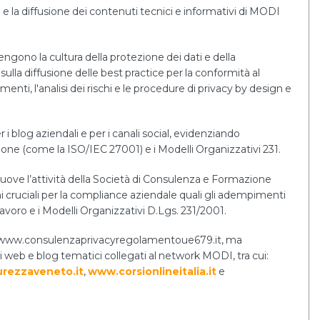
e la diffusione dei contenuti tecnici e informativi di MODI
tengono la cultura della protezione dei dati e della
sulla diffusione delle best practice per la conformità al
i, l'analisi dei rischi e le procedure di privacy by design e
r i blog aziendali e per i canali social, evidenziando
tione (come la ISO/IEC 27001) e i Modelli Organizzativi 231.
uove l’attività della Società di Consulenza e Formazione
cruciali per la compliance aziendale quali gli adempimenti
lavoro e i Modelli Organizzativi D.Lgs. 231/2001.
ernet www.consulenzaprivacyregolamentoue679.it, ma
i web e blog tematici collegati al network MODI, tra cui:
rezzaveneto.it
,
www.corsionlineitalia.it
e