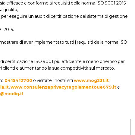
à sia efficace e conforme ai requisiti della norma ISO 9001:2015;
a qualità;
 per eseguire un audit di certificazione del sistema di gestione
01:2015.
mostrare di aver implementato tutti i requisiti della norma ISO
di certificazione ISO 9001 più efficiente e meno oneroso per
ropri clienti e aumentando la sua competitività sul mercato.
ero
0415412700
o visitate i nostri siti
www.mog231.it
;
a.it
,
www.consulenzaprivacyregolamentoue679.it
e
@modiq.it