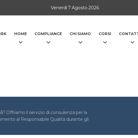
Venerdì 7 Agosto 2026
ORK
HOME
COMPLIANCE
CHI SIAMO
CORSI
CONTATT
? Offriamo il servizio di consulenza per la
amento al Responsabile Qualità durante gli