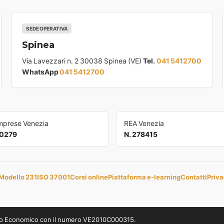
SEDE OPERATIVA
Spinea
Via Lavezzari n. 2 30038 Spinea (VE)
Tel.
041 5412700
WhatsApp
041 5412700
Imprese Venezia
REA Venezia
0279
N. 278415
Modello 231
ISO 37001
Corsi online
Piattaforma e-learning
Contatti
Priva
uppo Economico con il numero VE2010C000315.