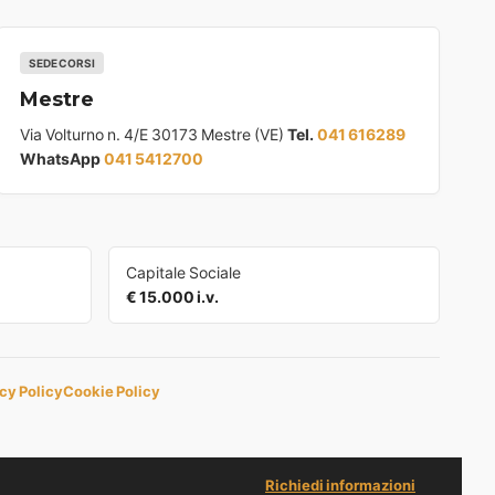
SEDE CORSI
Mestre
Via Volturno n. 4/E 30173 Mestre (VE)
Tel.
041 616289
WhatsApp
041 5412700
Capitale Sociale
€ 15.000 i.v.
cy Policy
Cookie Policy
Richiedi informazioni