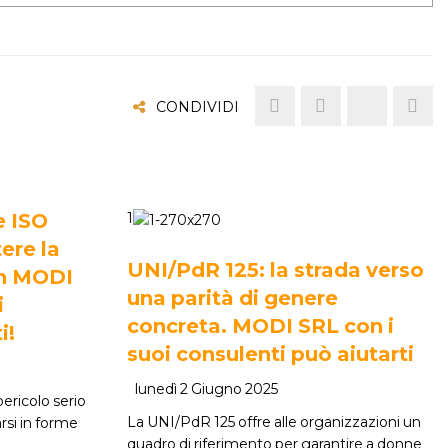
CONDIVIDI
e ISO
1
ere la
UNI/PdR 125: la strada verso
on MODI
una parità di genere
i
concreta. MODI SRL con i
i!
suoi consulenti può aiutarti
lunedì 2 Giugno 2025
ericolo serio
La UNI/PdR 125 offre alle organizzazioni un
rsi in forme
quadro di riferimento per garantire a donne