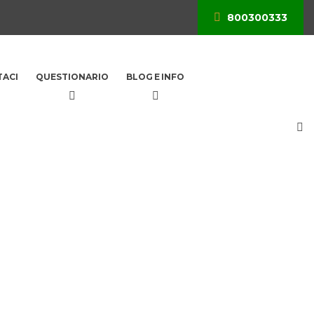
800300333
ACI
QUESTIONARIO
BLOG E INFO