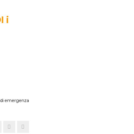
 i
a
ra di emergenza