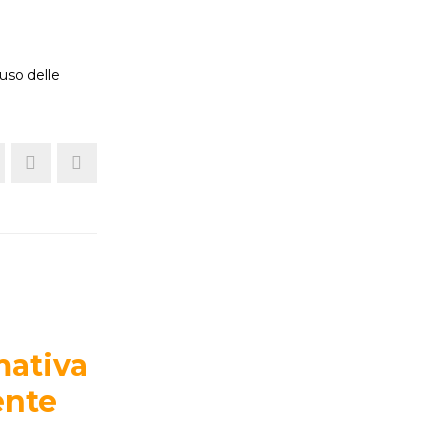
'uso delle
mativa
ente