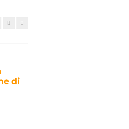
n
he di