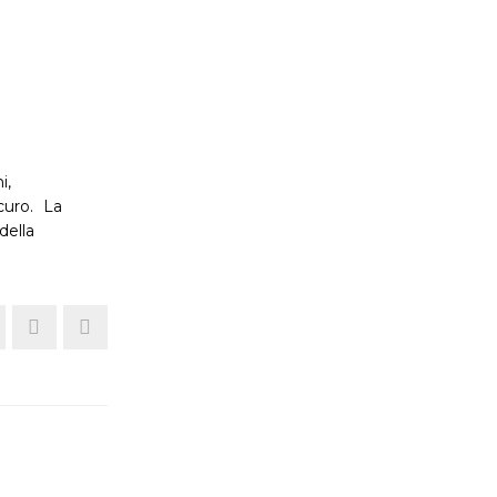
i,
icuro. La
della