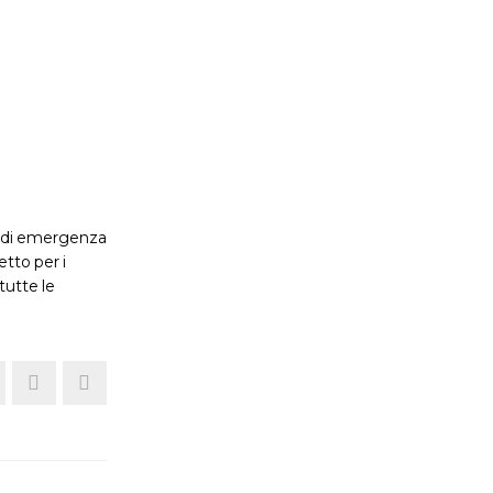
a
ra di emergenza
etto per i
tutte le