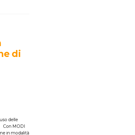
n
he di
’uso delle
chi. Con MODI
rne in modalità