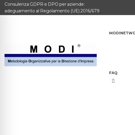
Consulenza GDPR e DPO per aziende:
MODINETWORK
adeguamento al Regolamento (UE) 2016/679
Home
MODINETW
Compliance
Chi Siamo
Corsi
FAQ
CONTATTACI
Questionario
Blog e info
FAQ