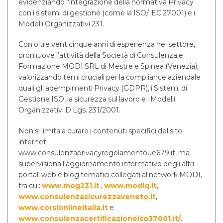
evidenziando l'integrazione della normativa Privacy
con i sistemi di gestione (come la ISO/IEC 27001) e i
Modelli Organizzativi 231.
Con oltre venticinque anni di esperienza nel settore,
promuove l’attività della Società di Consulenza e
Formazione MODI SRL di Mestre e Spinea (Venezia),
valorizzando temi cruciali per la compliance aziendale
quali gli adempimenti Privacy (GDPR), i Sistemi di
Gestione ISO, la sicurezza sul lavoro e i Modelli
Organizzativi D.Lgs. 231/2001.
Non si limita a curare i contenuti specifici del sito
internet
www.consulenzaprivacyregolamentoue679.it, ma
supervisiona l'aggiornamento informativo degli altri
portali web e blog tematici collegati al network MODI,
tra cui:
www.mog231.it
,
www.modiq.it
,
www.consulenzasicurezzaveneto.it
,
www.corsionlineitalia.it
e
www.consulenzacertificazioneiso37001.it/
.