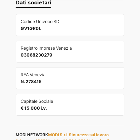
Dati societari
Codice Univoco SDI
GV1GR0L
Registro Imprese Venezia
03068230279
REA Venezia
N. 278415
Capitale Sociale
€ 15.000 i.v.
MODI NETWORK
MODI S.r.l.
Sicurezza sul lavoro