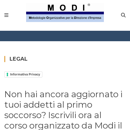
MODINETWORK
Home
Compliance
Chi Siamo
LEGAL
Corsi
Informativa Privacy
CONTATTACI
Non hai ancora aggiornato i
Questionario
tuoi addetti al primo
Blog e info
soccorso? Iscrivili ora al
corso organizzato da Modi il
FAQ