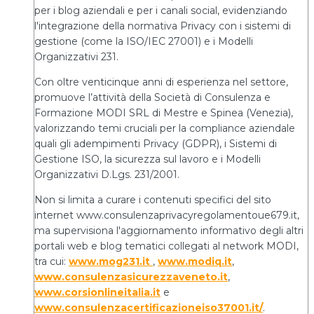
per i blog aziendali e per i canali social, evidenziando
l'integrazione della normativa Privacy con i sistemi di
gestione (come la ISO/IEC 27001) e i Modelli
Organizzativi 231.
Con oltre venticinque anni di esperienza nel settore,
promuove l’attività della Società di Consulenza e
Formazione MODI SRL di Mestre e Spinea (Venezia),
valorizzando temi cruciali per la compliance aziendale
quali gli adempimenti Privacy (GDPR), i Sistemi di
Gestione ISO, la sicurezza sul lavoro e i Modelli
Organizzativi D.Lgs. 231/2001.
Non si limita a curare i contenuti specifici del sito
internet www.consulenzaprivacyregolamentoue679.it,
ma supervisiona l'aggiornamento informativo degli altri
portali web e blog tematici collegati al network MODI,
tra cui:
www.mog231.it
,
www.modiq.it
,
www.consulenzasicurezzaveneto.it
,
www.corsionlineitalia.it
e
www.consulenzacertificazioneiso37001.it/
.