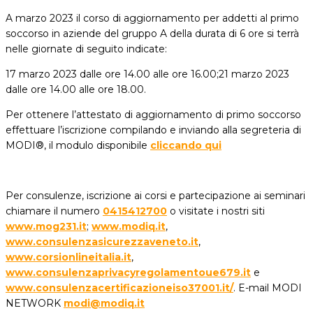
A marzo 2023 il corso di aggiornamento per addetti al primo
soccorso in aziende del gruppo A della durata di 6 ore si terrà
nelle giornate di seguito indicate:
17 marzo 2023 dalle ore 14.00 alle ore 16.00;21 marzo 2023
dalle ore 14.00 alle ore 18.00.
Per ottenere l’attestato di aggiornamento di primo soccorso
effettuare l’iscrizione compilando e inviando alla segreteria di
MODI®, il modulo disponibile
cliccando qui
Per consulenze, iscrizione ai corsi e partecipazione ai seminari
chiamare il numero
0415412700
o visitate i nostri siti
www.mog231.it
;
www.modiq.it
,
www.consulenzasicurezzaveneto.it
,
www.corsionlineitalia.it
,
www.consulenzaprivacyregolamentoue679.it
e
www.consulenzacertificazioneiso37001.it/
. E-mail MODI
NETWORK
modi@modiq.it