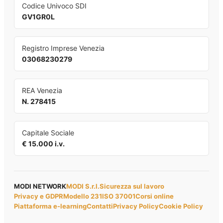
Codice Univoco SDI
GV1GR0L
Registro Imprese Venezia
03068230279
REA Venezia
N. 278415
Capitale Sociale
€ 15.000 i.v.
MODI NETWORK
MODI S.r.l.
Sicurezza sul lavoro
Privacy e GDPR
Modello 231
ISO 37001
Corsi online
Piattaforma e-learning
Contatti
Privacy Policy
Cookie Policy