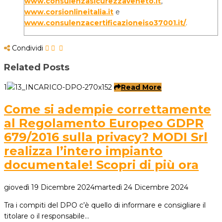
www.consulenzasicurezzaveneto.it
,
www.corsionlineitalia.it
e
www.consulenzacertificazioneiso37001.it/
.
Condividi
Related Posts
1
Read More
Come si adempie correttamente
al Regolamento Europeo GDPR
679/2016 sulla privacy? MODI Srl
realizza l’intero impianto
documentale! Scopri di più ora
giovedì 19 Dicembre 2024
martedì 24 Dicembre 2024
Tra i compiti del DPO c’è quello di informare e consigliare il
titolare o il responsabile…