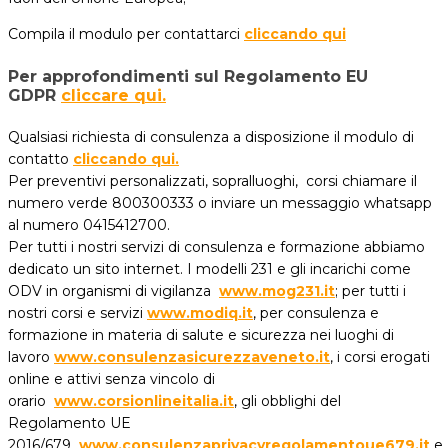
Compila il modulo per contattarci
cliccando qui
Per approfondimenti sul Regolamento EU
GDPR
cliccare qui.
Qualsiasi richiesta di consulenza a disposizione il modulo di
contatto
c
liccando qui.
Per preventivi personalizzati, sopralluoghi, corsi chiamare il
numero verde 800300333 o inviare un messaggio whatsapp
al numero 0415412700.
Per tutti i nostri servizi di consulenza e formazione abbiamo
dedicato un sito internet. I modelli 231 e gli incarichi come
ODV in organismi di vigilanza
www.mog231.it
; per tutti i
nostri corsi e servizi
www.modiq.it
, per consulenza e
formazione in materia di salute e sicurezza nei luoghi di
lavoro
www.consulenzasicurezzaveneto.it
, i corsi erogati
online e attivi senza vincolo di
orario
www.corsionlineitalia.it
, gli obblighi del
Regolamento UE
2016/679
www.consulenzaprivacyregolamentoue679.it
e