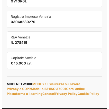
GV1GR0L
Registro Imprese Venezia
03068230279
REA Venezia
N. 278415
Capitale Sociale
€ 15.000 i.v.
MODI NETWORK
MODI S.r.l.
Sicurezza sul lavoro
Privacy e GDPR
Modello 231
ISO 37001
Corsi online
Piattaforma e-learning
Contatti
Privacy Policy
Cookie Policy