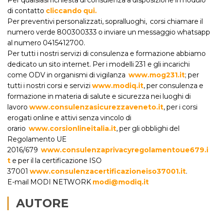
di contatto
c
liccando qui.
Per preventivi personalizzati, sopralluoghi, corsi chiamare il
numero verde 800300333 o inviare un messaggio whatsapp
al numero 0415412700.
Per tutti i nostri servizi di consulenza e formazione abbiamo
dedicato un sito internet. Per i modelli 231 e gli incarichi
come ODV in organismi di vigilanza
www.mog231.it
; per
tutti i nostri corsi e servizi
www.modiq.it
, per consulenza e
formazione in materia di salute e sicurezza nei luoghi di
lavoro
www.consulenzasicurezzaveneto.it
, per i corsi
erogati online e attivi senza vincolo di
orario
www.corsionlineitalia.it
, per gli obblighi del
Regolamento UE
2016/679
www.consulenzaprivacyregolamentoue679.i
t
e per il la certificazione ISO
37001
www.consulenzacertificazioneiso37001.it
.
E-mail MODI NETWORK
modi@modiq.it
AUTORE