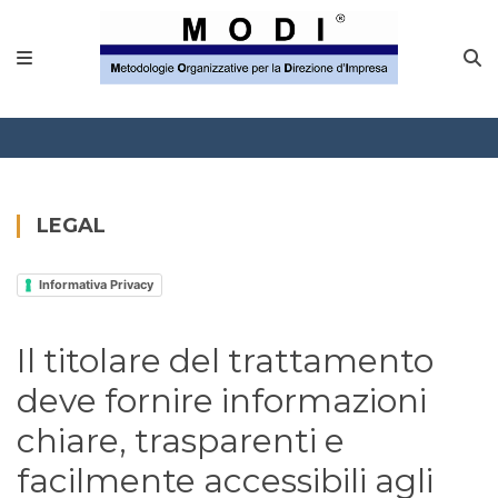
MODINETWORK
Home
Compliance
Chi Siamo
LEGAL
Corsi
Informativa Privacy
CONTATTACI
Il titolare del trattamento
Questionario
deve fornire informazioni
Blog e info
chiare, trasparenti e
facilmente accessibili agli
FAQ