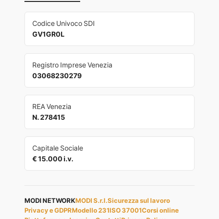
Codice Univoco SDI
GV1GR0L
Registro Imprese Venezia
03068230279
REA Venezia
N. 278415
Capitale Sociale
€ 15.000 i.v.
MODI NETWORK
MODI S.r.l.
Sicurezza sul lavoro
Privacy e GDPR
Modello 231
ISO 37001
Corsi online