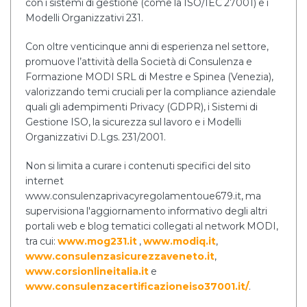
con i sistemi di gestione (come la ISO/IEC 27001) e i
Modelli Organizzativi 231.
Con oltre venticinque anni di esperienza nel settore,
promuove l’attività della Società di Consulenza e
Formazione MODI SRL di Mestre e Spinea (Venezia),
valorizzando temi cruciali per la compliance aziendale
quali gli adempimenti Privacy (GDPR), i Sistemi di
Gestione ISO, la sicurezza sul lavoro e i Modelli
Organizzativi D.Lgs. 231/2001.
Non si limita a curare i contenuti specifici del sito
internet
www.consulenzaprivacyregolamentoue679.it, ma
supervisiona l'aggiornamento informativo degli altri
portali web e blog tematici collegati al network MODI,
tra cui:
www.mog231.it
,
www.modiq.it
,
www.consulenzasicurezzaveneto.it
,
www.corsionlineitalia.it
e
www.consulenzacertificazioneiso37001.it/
.