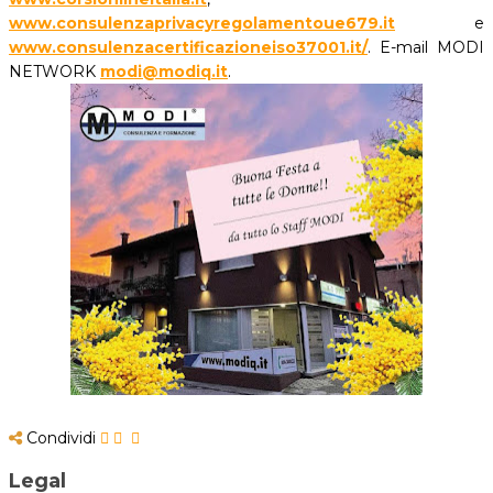
www.consulenzaprivacyregolamentoue679.it
e
www.consulenzacertificazioneiso37001.it/
. E-mail MODI
NETWORK
modi@modiq.it
.
Condividi
Legal