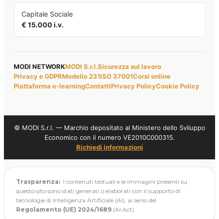
Capitale Sociale
€ 15.000 i.v.
MODI NETWORK
MODI S.r.l.
Sicurezza sul lavoro
Privacy e GDPR
Modello 231
ISO 37001
Corsi online
Piattaforma e-learning
Contatti
Privacy Policy
Cookie Policy
© MODI S.r.l. — Marchio depositato al Ministero dello Sviluppo
Economico con il numero VE2010C000315.
Richiedi informazioni
Trasparenza:
I contenuti testuali e le immagini presenti su
questo sito sono stati generati o elaborati con il supporto di
tecnologie di Intelligenza Artificiale (AI), ai sensi del
Regolamento (UE) 2024/1689
(AI Act).