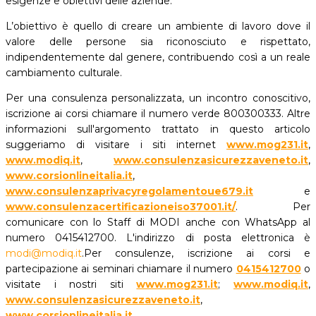
esigenze e obiettivi delle aziende.
L’obiettivo è quello di creare un ambiente di lavoro dove il
valore delle persone sia riconosciuto e rispettato,
indipendentemente dal genere, contribuendo così a un reale
cambiamento culturale.
Per una consulenza personalizzata, un incontro conoscitivo,
iscrizione ai corsi chiamare il numero verde 800300333. Altre
informazioni sull'argomento trattato in questo articolo
suggeriamo di visitare i siti internet
www.mog231.it
,
www.modiq.it
,
www.consulenzasicurezzaveneto.it
,
www.corsionlineitalia.it
,
www.consulenzaprivacyregolamentoue679.it
e
www.consulenzacertificazioneiso37001.it/
. Per
comunicare con lo Staff di MODI anche con WhatsApp al
numero 0415412700. L'indirizzo di posta elettronica è
modi@modiq.it
.
Per consulenze, iscrizione ai corsi e
partecipazione ai seminari chiamare il numero
0415412700
o
visitate i nostri siti
www.mog231.it
;
www.modiq.it
,
www.consulenzasicurezzaveneto.it
,
www.corsionlineitalia.it
,