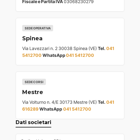
Fiscale e Partita IVA
03068230279
SEDE OPERATIVA
Spinea
Via Lavezzari n. 2 30038 Spinea (VE)
Tel.
041
5412700
WhatsApp
041 5412700
SEDE CORSI
Mestre
Via Volturno n. 4/E 30173 Mestre (VE)
Tel.
041
616289
WhatsApp
041 5412700
Dati societari