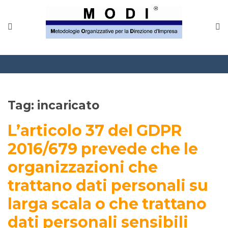
MODINETWORK
Home
Compliance
Chi Siamo
Tag:
incaricato
Corsi
L’articolo 37 del GDPR
CONTATTACI
2016/679 prevede che le
organizzazioni che
Questionario
trattano dati personali su
Blog e info
larga scala o che trattano
FAQ
dati personali sensibili