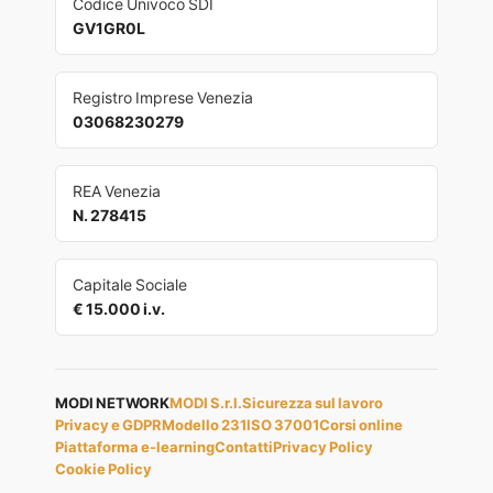
Codice Univoco SDI
GV1GR0L
Registro Imprese Venezia
03068230279
REA Venezia
N. 278415
Capitale Sociale
€ 15.000 i.v.
MODI NETWORK
MODI S.r.l.
Sicurezza sul lavoro
Privacy e GDPR
Modello 231
ISO 37001
Corsi online
Piattaforma e-learning
Contatti
Privacy Policy
Cookie Policy