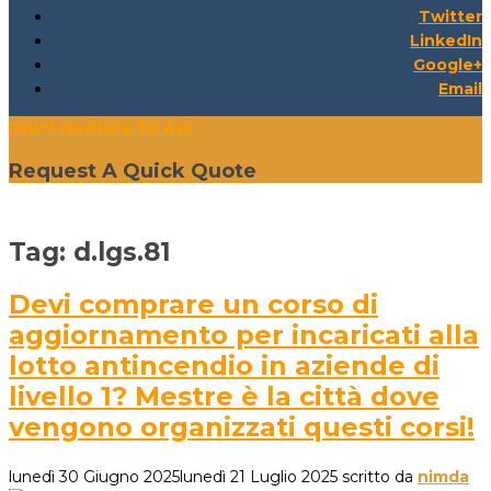
Twitter
LinkedIn
Google+
Email
Don't Hesitate To Ask
Request A Quick Quote
Tag:
d.lgs.81
Devi comprare un corso di
aggiornamento per incaricati alla
lotto antincendio in aziende di
livello 1? Mestre è la città dove
vengono organizzati questi corsi!
lunedì 30 Giugno 2025
lunedì 21 Luglio 2025
scritto da
nimda