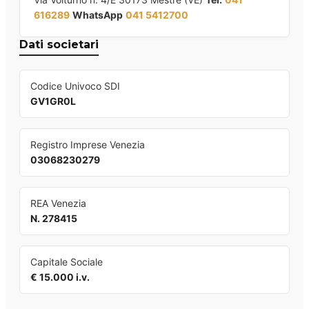
616289
WhatsApp
041 5412700
Dati societari
Codice Univoco SDI
GV1GR0L
Registro Imprese Venezia
03068230279
REA Venezia
N. 278415
Capitale Sociale
€ 15.000 i.v.