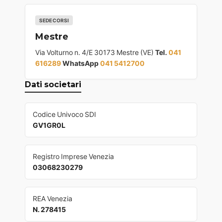
SEDE CORSI
Mestre
Via Volturno n. 4/E 30173 Mestre (VE)
Tel.
041
616289
WhatsApp
041 5412700
Dati societari
Codice Univoco SDI
GV1GR0L
Registro Imprese Venezia
03068230279
REA Venezia
N. 278415