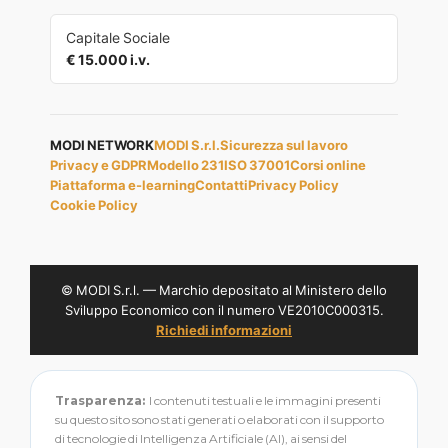
Capitale Sociale
€ 15.000 i.v.
MODI NETWORK
MODI S.r.l.
Sicurezza sul lavoro
Privacy e GDPR
Modello 231
ISO 37001
Corsi online
Piattaforma e-learning
Contatti
Privacy Policy
Cookie Policy
© MODI S.r.l. — Marchio depositato al Ministero dello
Sviluppo Economico con il numero VE2010C000315.
Richiedi informazioni
Trasparenza:
I contenuti testuali e le immagini presenti
su questo sito sono stati generati o elaborati con il supporto
di tecnologie di Intelligenza Artificiale (AI), ai sensi del