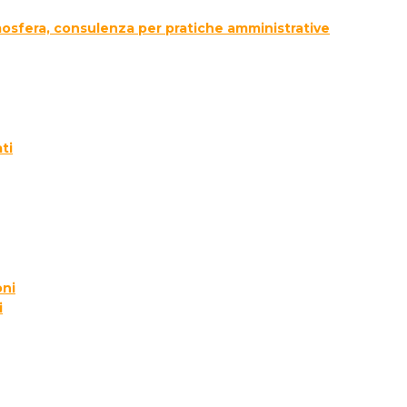
tmosfera, consulenza per pratiche amministrative
ti
oni
i