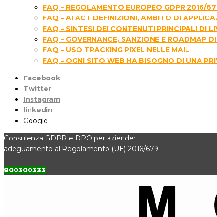
FAQ – REGOLAMENTO EUROPEO GDPR 2016/67
FAQ – AI ACT DEFINIZIONI, AMBITO DI APPLIC
FAQ – SINTESI DEI CONTENUTI PRINCIPALI D
FAQ – GOVERNANCE, SANZIONE E ROADMAP DI 
FAQ – USO TRACKING PIXEL NELLE MAIL
FAQ – OGNI SITO WEB HA BISOGNO DI UNA PR
Facebook
Twitter
Instagram
linkedin
Google
Consulenza GDPR e DPO per aziende:
adeguamento al Regolamento (UE) 2016/679
800300333