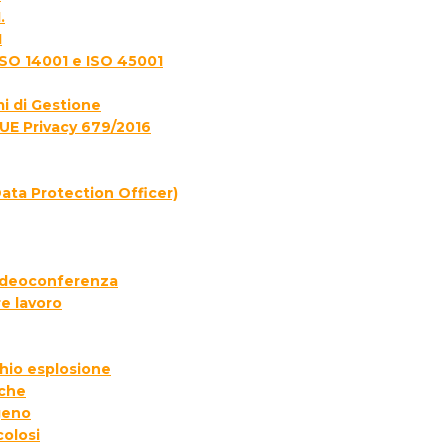
.
1
ISO 14001 e ISO 45001
i di Gestione
UE Privacy 679/2016
ata Protection Officer)
 videoconferenza
e lavoro
chio esplosione
iche
geno
colosi