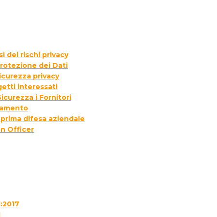
 dei rischi privacy
rotezione dei Dati
icurezza privacy
etti interessati
icurezza i Fornitori
ttamento
 prima difesa aziendale
n Officer
1:2017
1