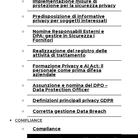
Implementazione misure di
protezione per la sicurezza privacy
Predisposizione di informative
privacy per soggetti interessati
Nomine Responsabili Esterni e
DPA: gestire in Sicurezza i
Fornitori
Realizzazione del registro delle
attività di trattamento
Formazione Privacy e AI Act: il
personale come prima difesa
aziendale
Assunzione e nomina del DPO –
Data Protection Officer
Definizioni principali privacy GDPR
Corretta gestione Data Breach
COMPLIANCE
Compliance