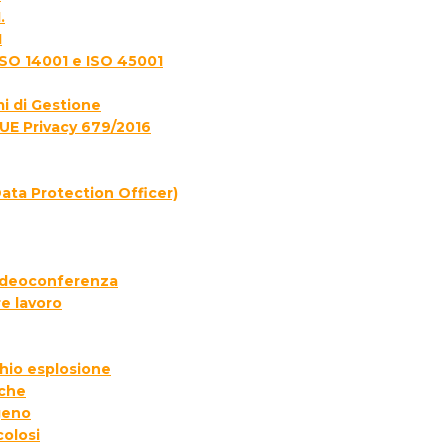
.
1
ISO 14001 e ISO 45001
i di Gestione
UE Privacy 679/2016
ata Protection Officer)
 videoconferenza
e lavoro
chio esplosione
iche
geno
colosi