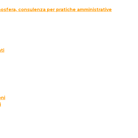
tmosfera, consulenza per pratiche amministrative
ti
oni
i