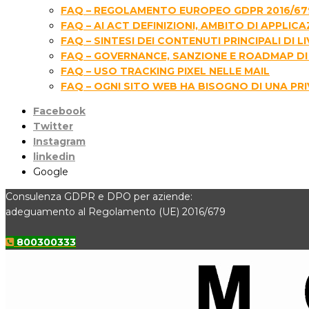
FAQ – REGOLAMENTO EUROPEO GDPR 2016/67
FAQ – AI ACT DEFINIZIONI, AMBITO DI APPLIC
FAQ – SINTESI DEI CONTENUTI PRINCIPALI D
FAQ – GOVERNANCE, SANZIONE E ROADMAP DI 
FAQ – USO TRACKING PIXEL NELLE MAIL
FAQ – OGNI SITO WEB HA BISOGNO DI UNA PR
Facebook
Twitter
Instagram
linkedin
Google
Consulenza GDPR e DPO per aziende:
adeguamento al Regolamento (UE) 2016/679
800300333