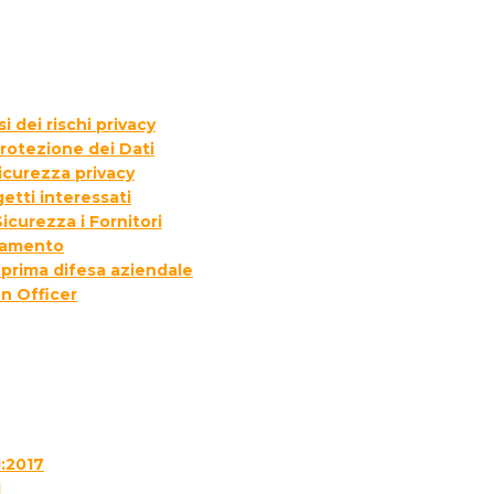
 dei rischi privacy
rotezione dei Dati
icurezza privacy
etti interessati
icurezza i Fornitori
ttamento
 prima difesa aziendale
n Officer
1:2017
1