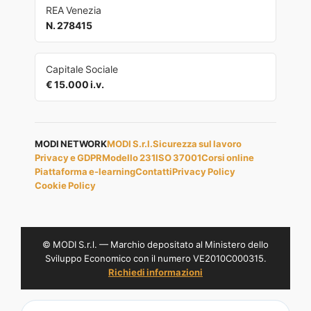
REA Venezia
N. 278415
Capitale Sociale
€ 15.000 i.v.
MODI NETWORK
MODI S.r.l.
Sicurezza sul lavoro
Privacy e GDPR
Modello 231
ISO 37001
Corsi online
Piattaforma e-learning
Contatti
Privacy Policy
Cookie Policy
© MODI S.r.l. — Marchio depositato al Ministero dello
Sviluppo Economico con il numero VE2010C000315.
Richiedi informazioni