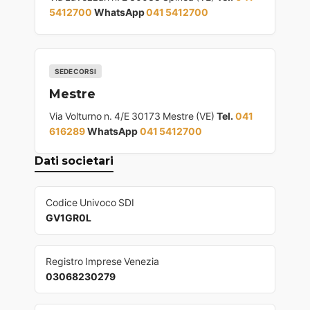
5412700
WhatsApp
041 5412700
SEDE CORSI
Mestre
Via Volturno n. 4/E 30173 Mestre (VE)
Tel.
041
616289
WhatsApp
041 5412700
Dati societari
Codice Univoco SDI
GV1GR0L
Registro Imprese Venezia
03068230279