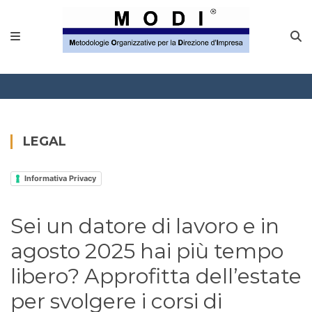
MODINETWORK
Home
Compliance
Chi Siamo
LEGAL
Corsi
Informativa Privacy
CONTATTACI
Sei un datore di lavoro e in
Questionario
agosto 2025 hai più tempo
Blog e info
libero? Approfitta dell’estate
per svolgere i corsi di
FAQ