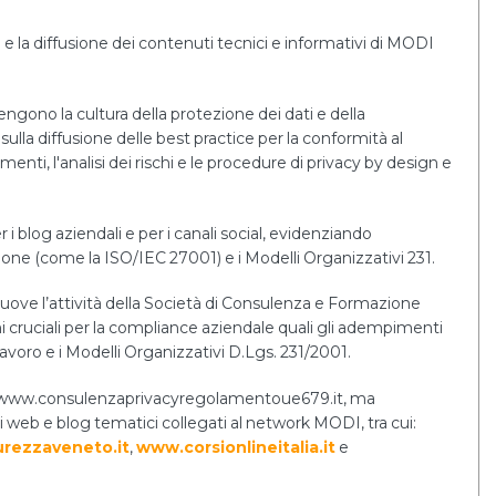
e la diffusione dei contenuti tecnici e informativi di MODI
tengono la cultura della protezione dei dati e della
sulla diffusione delle best practice per la conformità al
i, l'analisi dei rischi e le procedure di privacy by design e
r i blog aziendali e per i canali social, evidenziando
tione (come la ISO/IEC 27001) e i Modelli Organizzativi 231.
uove l’attività della Società di Consulenza e Formazione
cruciali per la compliance aziendale quali gli adempimenti
lavoro e i Modelli Organizzativi D.Lgs. 231/2001.
ernet www.consulenzaprivacyregolamentoue679.it, ma
i web e blog tematici collegati al network MODI, tra cui:
rezzaveneto.it
,
www.corsionlineitalia.it
e