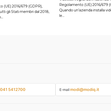
Regolamento (UE) 2016/679 
o (UE) 2016/679 (GDPR),
Quando un’azienda installa v
tutti gli Stati membri dal 2018,
le…
n…
041 5412700
modi@modiq.it
E-mail