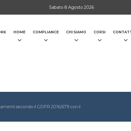
Sabato 8 Agosto 2026
ORK
HOME
COMPLIANCE
CHI SIAMO
CORSI
CONTATT
attamenti secondo il GDPR 2016/679 con il