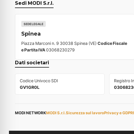
Sedi MODI S.r.l.
SEDE LEGALE
Spinea
Piazza Marconi n. 9 30038 Spinea (VE)
Codice Fiscale
e Partita IVA
03068230279
Dati societari
Codice Univoco SDI
Registro 
GV1GR0L
0306823
MODI NETWORK
MODI S.r.l.
Sicurezza sul lavoro
Privacy e GDPR