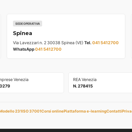
SEDE OPERATIVA
Spinea
Via Lavezzari n. 2 30038 Spinea (VE)
Tel.
041 5412700
WhatsApp
041 5412700
Imprese Venezia
REA Venezia
0279
N. 278415
Modello 231
ISO 37001
Corsi online
Piattaforma e-learning
Contatti
Priva