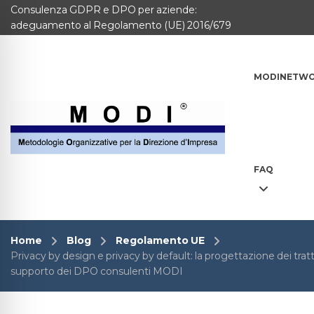
Consulenza GDPR e DPO per aziende:
MODINETWORK
adeguamento al Regolamento (UE) 2016/679
Home
MODINETW
Compliance
Chi Siamo
Corsi
FAQ
CONTATTACI
Questionario
Home
Blog
Regolamento UE
Privacy by design e privacy by default: la progettazione dei tr
Blog e info
supporto dei DPO consulenti MODI
FAQ