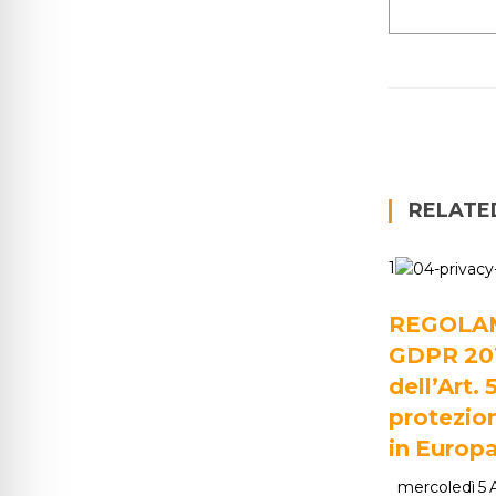
RELATE
1
REGOLA
GDPR 2016
dell’Art. 
protezion
in Europ
mercoledì 5