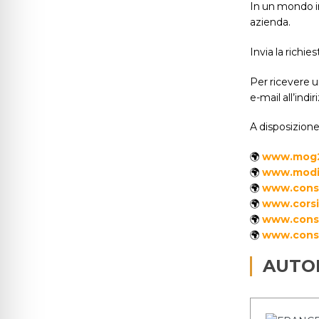
In un mondo in
azienda.
Invia la rich
Per ricevere 
e-mail all’indi
A disposizione
🌍
www.mog2
🌍
www.modiq
🌍
www.consu
🌍
www.corsio
🌍
www.consu
🌍
www.consu
AUTO