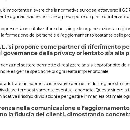
, è importante rilevare che la normativa europea, attraverso il GDP
te ogni violazione, nonché di predisporre un piano di intervento
 rappresenta un catalizzatore che spinge le organizzazioni a miglio
a formazione del personale e l’aggiornamento costante delle proce
L. si propone come partner di riferimento pe
i governance della privacy orientato sia alla 
rienza nel settore permette di realizzare analisi approfondite dei r
no le esigenze specifiche di ogni realtà imprenditoriale.
, adottare un approccio innovativo permette di integrare strument
ndividuare tempestivamente eventuali anomalie. Questa sinergia tra
ificativa il rischio di violazioni e per gestire in maniera ottimale 
renza nella comunicazione e l’aggiornamento
no la fiducia dei clienti, dimostrando concre