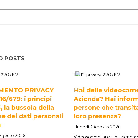
D POSTS
1
MENTO PRIVACY
Hai delle videocame
/679: i principi
Azienda? Hai inform
5, la bussola della
persone che transit
e dei dati personali
loro presenza?
a
lunedì 3 Agosto 2026
 Agosto 2026
Videosorveglianza in azienda: c