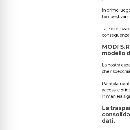
In primo luogo
tempestivamen
Tale direttiva
conseguenza, l
MODI S.R.
modello d
La nostra espe
che rispecchia
Parallelamente
accessi e di i
in maniera sign
La traspa
consolida
dati.