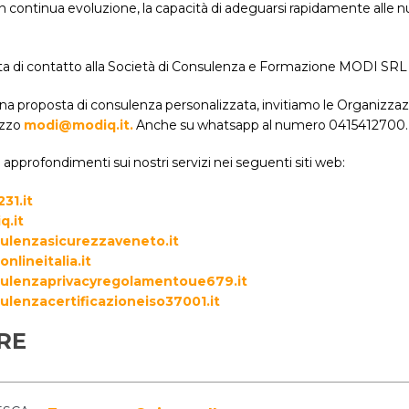
 continua evoluzione, la capacità di adeguarsi rapidamente alle 
iesta di contatto alla Società di Consulenza e Formazione MODI SR
una proposta di consulenza personalizzata, invitiamo le Organizza
rizzo
modi@modiq.it.
Anche su whatsapp al numero 0415412700.
 approfondimenti sui nostri servizi nei seguenti siti web:
31.it
.it
lenzasicurezzaveneto.it
nlineitalia.it
lenzaprivacyregolamentoue679.it
lenzacertificazioneiso37001.it
RE