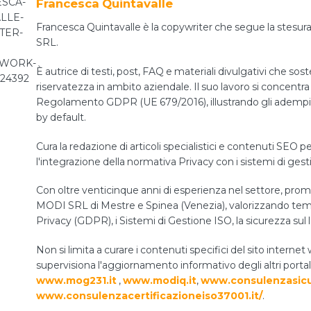
Francesca Quintavalle
Francesca Quintavalle è la copywriter che segue la stesura 
SRL.
È autrice di testi, post, FAQ e materiali divulgativi che sos
riservatezza in ambito aziendale. Il suo lavoro si concentra 
Regolamento GDPR (UE 679/2016), illustrando gli adempiment
by default.
Cura la redazione di articoli specialistici e contenuti SEO pe
l'integrazione della normativa Privacy con i sistemi di ges
Con oltre venticinque anni di esperienza nel settore, prom
MODI SRL di Mestre e Spinea (Venezia), valorizzando temi 
Privacy (GDPR), i Sistemi di Gestione ISO, la sicurezza sul 
Non si limita a curare i contenuti specifici del sito int
supervisiona l'aggiornamento informativo degli altri portal
www.mog231.it
,
www.modiq.it
,
www.consulenzasicu
www.consulenzacertificazioneiso37001.it/
.